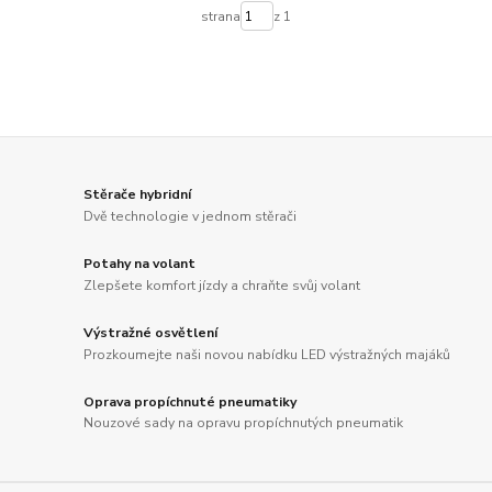
strana
z 1
Stěrače hybridní
Dvě technologie v jednom stěrači
Potahy na volant
Zlepšete komfort jízdy a chraňte svůj volant
Výstražné osvětlení
Prozkoumejte naši novou nabídku LED výstražných majáků
Oprava propíchnuté pneumatiky
Nouzové sady na opravu propíchnutých pneumatik