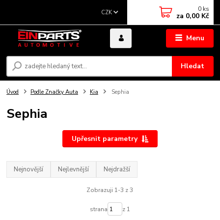
0
ks
CZK
za
0,00 Kč
Menu
Hledat
Úvod
Podle Značky Auta
Kia
Sephia
Sephia
Upřesnit parametry
Nejnovější
Nejlevnější
Nejdražší
Zobrazuji 1-3 z 3
strana
z 1