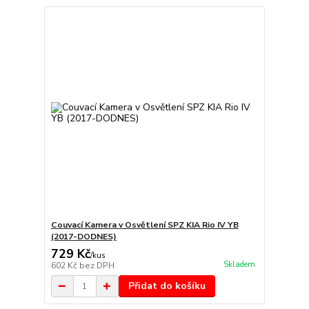
Couvací Kamera v Osvětlení SPZ KIA Rio IV YB
(2017-DODNES)
729 Kč
/
kus
Skladem
602 Kč
bez DPH
Přidat do košíku