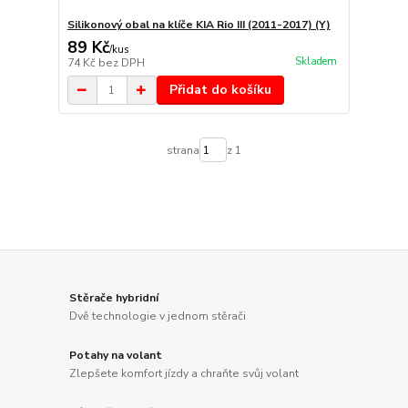
Silikonový obal na klíče KIA Rio III (2011-2017) (Y)
89 Kč
/
kus
Skladem
74 Kč
bez DPH
Přidat do košíku
strana
z 1
Stěrače hybridní
Dvě technologie v jednom stěrači
Potahy na volant
Zlepšete komfort jízdy a chraňte svůj volant