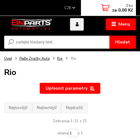
0
ks
CZK
za
0,00 Kč
Menu
Hledat
Úvod
Podle Značky Auta
Kia
Rio
Rio
Upřesnit parametry
Nejnovější
Nejlevnější
Nejdražší
Zobrazuji 1-21 z 21
strana
z 1