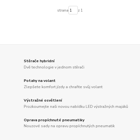
strana
z 1
Stěrače hybridní
Dvě technologie v jednom stěrači
Potahy na volant
Zlepšete komfort jízdy a chraňte svůj volant
Výstražné osvětlení
Prozkoumejte naši novou nabídku LED výstražných majáků
Oprava propíchnuté pneumatiky
Nouzové sady na opravu propíchnutých pneumatik