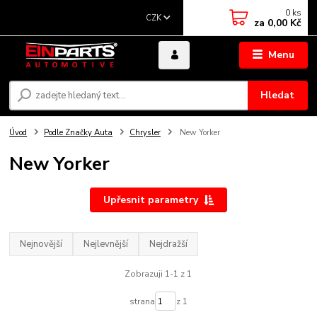
0
ks
CZK
za
0,00 Kč
Menu
Hledat
Úvod
Podle Značky Auta
Chrysler
New Yorker
New Yorker
Upřesnit parametry
Nejnovější
Nejlevnější
Nejdražší
Zobrazuji 1-1 z 1
strana
z 1