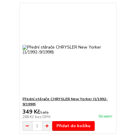
Přední stěrače CHRYSLER New Yorker (1/1992-
9/1998)
349 Kč
/
sada
Skladem
288 Kč
bez DPH
Přidat do košíku