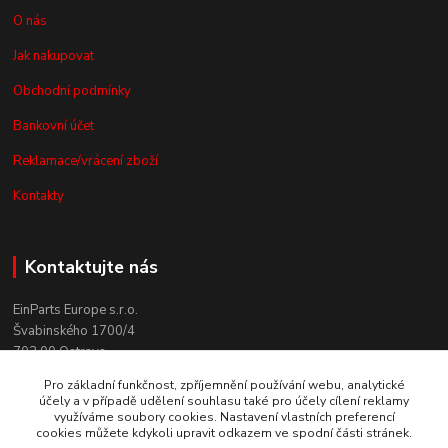
O nás
Jak nakupovat
Obchodní podmínky
Bankovní účet
Reklamace/vrácení zboží
Kontakty
Kontaktujte nás
EinParts Europe s.r.o.
Švabinského 1700/4
702 00 Ostrava
Pro základní funkčnost, zpříjemnění používání webu, analytické
+420 558 080 004
účely a v případě udělení souhlasu také pro účely cílení reklamy
(po. - pá. 9:00-13:00)
využíváme soubory cookies. Nastavení vlastních preferencí
cookies můžete kdykoli upravit odkazem ve spodní části stránek.
obchod@einparts.cz