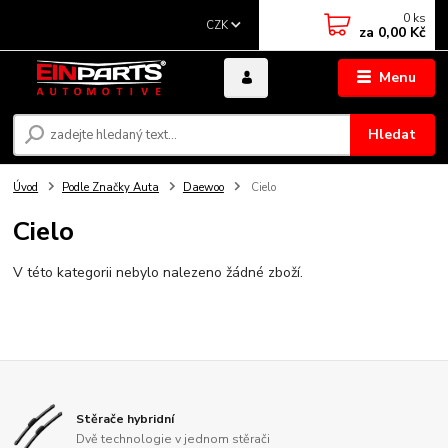
0
ks
CZK
za
0,00 Kč
Menu
Hledat
Úvod
Podle Značky Auta
Daewoo
Cielo
Cielo
V této kategorii nebylo nalezeno žádné zboží.
Stěrače hybridní
Dvě technologie v jednom stěrači