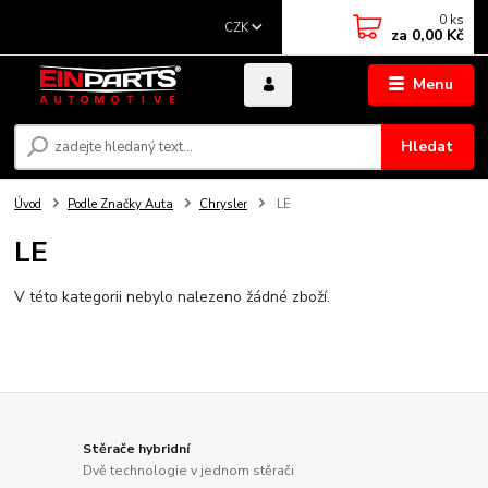
0
ks
CZK
za
0,00 Kč
Menu
Hledat
Úvod
Podle Značky Auta
Chrysler
LE
LE
V této kategorii nebylo nalezeno žádné zboží.
Stěrače hybridní
Dvě technologie v jednom stěrači