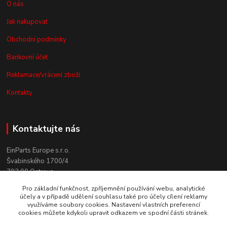
O nás
Jak nakupovat
Obchodní podmínky
Bankovní účet
Reklamace/vrácení zboží
Kontakty
Kontaktujte nás
EinParts Europe s.r.o.
Švabinského 1700/4
702 00 Ostrava
Pro základní funkčnost, zpříjemnění používání webu, analytické
+420 558 080 004
účely a v případě udělení souhlasu také pro účely cílení reklamy
(po. - pá. 9:00-13:00)
využíváme soubory cookies. Nastavení vlastních preferencí
cookies můžete kdykoli upravit odkazem ve spodní části stránek.
obchod@einparts.cz