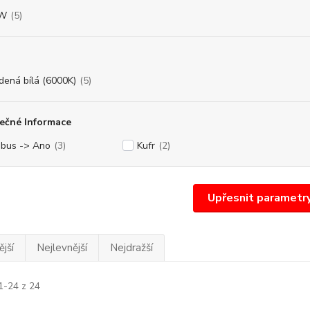
8W
(5)
dená bílá (6000K)
(5)
ečné Informace
bus -> Ano
(3)
Kufr
(2)
Upřesnit parametr
jší
Nejlevnější
Nejdražší
1-24 z 24