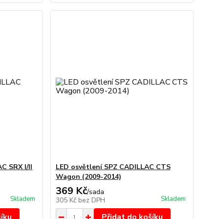
C SRX I/II
LED osvětlení SPZ CADILLAC CTS
Wagon (2009-2014)
369 Kč
/
sada
Skladem
Skladem
305 Kč
bez DPH
šíku
Přidat do košíku