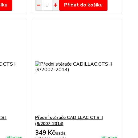
šíku
Přidat do košíku
S I
Přední stěrače CADILLAC CTS II
(9/2007-2014)
349 Kč
/
sada
Skladem
Skladem