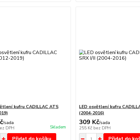
ětlení kufru CADILLAC ATS
LED osvětlení kufru CADILLA
019)
(2004-2016)
č
309 Kč
/
sada
/
sada
Skladem
ez DPH
255 Kč
bez DPH
Přidat do košíku
Přidat do ko