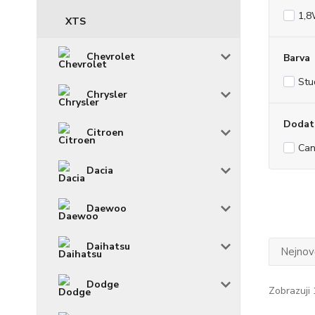
1,
XTS
Chevrolet
Barva
Stu
Chrysler
Dodat
Citroen
Can
Dacia
Daewoo
Daihatsu
Nejnově
Dodge
Zobrazuji 