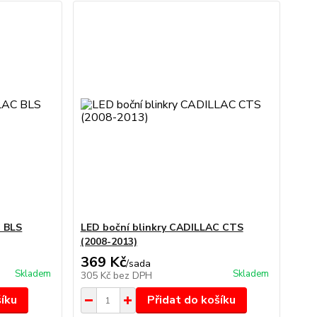
C BLS
LED boční blinkry CADILLAC CTS
(2008-2013)
369 Kč
/
sada
Skladem
Skladem
305 Kč
bez DPH
šíku
Přidat do košíku