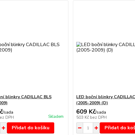
ní blinkry CADILLAC BLS
LED boční blinkry CADILLA
009)
(2005-2009) (D)
č
609 Kč
/
sada
/
sada
Skladem
ez DPH
503 Kč
bez DPH
Přidat do košíku
Přidat do ko