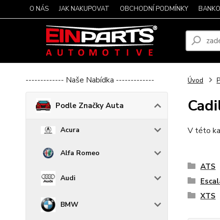
O NÁS
JAK NAKUPOVAT
OBCHODNÍ PODMÍNKY
BANKO
------------- Naše Nabídka -------------
Úvod
P
Cadi
Podle Značky Auta
Acura
V této ka
Alfa Romeo
ATS
Audi
Esca
XTS
BMW