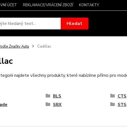
VNÍ ÚČET
REKLAMACE/VRÁCENÍ ZBOŽÍ
KONTAKTY
Hledat
odle Značky Auta
Cadillac
llac
tegorii najdete všechny produkty, které nabízíme přímo pro mode
BLS
CTS
lade
SRX
STS