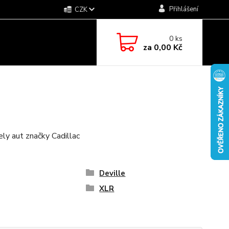
Přihlášení
CZK
0
ks
za
0,00 Kč
ly aut značky Cadillac
Deville
XLR