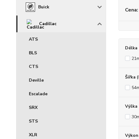
Buick
Cena:
Cadillac
ATS
Délka 
BLS
21
CTS
Šířka 
Deville
54
Escalade
Výška
SRX
30
STS
XLR
Výkon 