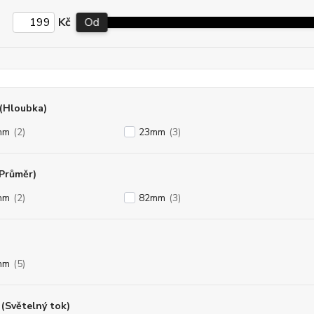
Kč
Od
(Hloubka)
mm
(2)
23mm
(3)
(Průměr)
mm
(2)
82mm
(3)
mm
(5)
(Světelný tok)