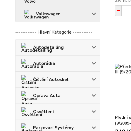
297 Kč
b
Volkswagen
------------ Hlavní Kategorie -----------
Autodetailing
Autorádia
Čištění Autoskel
Oprava Auta
Osvětlení
Přední 
(9/2009
Parkovací Systémy