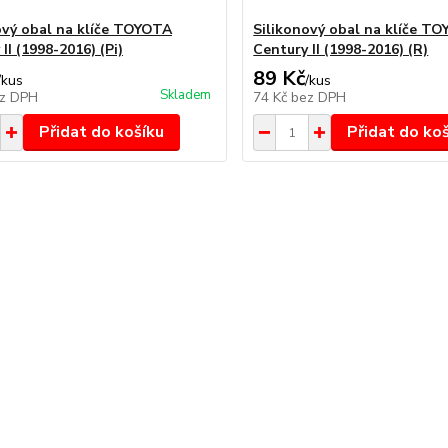
ový obal na klíče TOYOTA
Silikonový obal na klíče T
II (1998-2016) (Pi)
Century II (1998-2016) (R)
89 Kč
/
kus
/
kus
Skladem
z DPH
74 Kč
bez DPH
Přidat do košíku
Přidat do ko