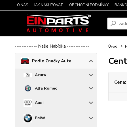
O NÁS
JAK NAKUPOVAT
OBCHODNÍ PODMÍNKY
BANKO
------------- Naše Nabídka -------------
Úvod
P
Cent
Podle Značky Auta
Acura
Cena:
Alfa Romeo
Audi
BMW