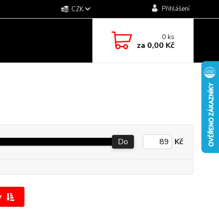
Přihlášení
CZK
0
ks
za
0,00 Kč
Do
Kč
y