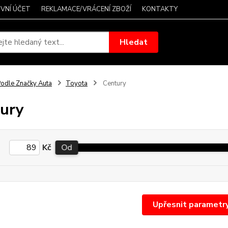
VNÍ ÚČET
REKLAMACE/VRÁCENÍ ZBOŽÍ
KONTAKTY
Hledat
odle Značky Auta
Toyota
Century
ury
Kč
Od
Upřesnit parametr