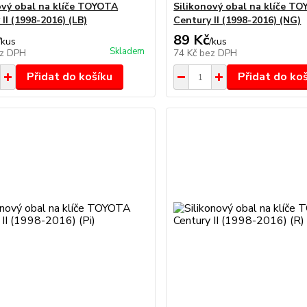
ový obal na klíče TOYOTA
Silikonový obal na klíče T
II (1998-2016) (LB)
Century II (1998-2016) (NG)
89 Kč
/
kus
/
kus
Skladem
z DPH
74 Kč
bez DPH
Přidat do košíku
Přidat do ko