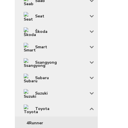
Saab
Seat
Škoda
Smart
Ssangyong
Subaru
Suzuki
Toyota
4Runner