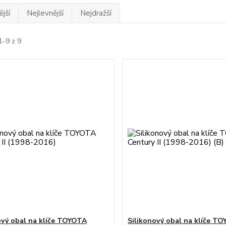
jší
Nejlevnější
Nejdražší
1-9 z 9
ový obal na klíče TOYOTA
Silikonový obal na klíče T