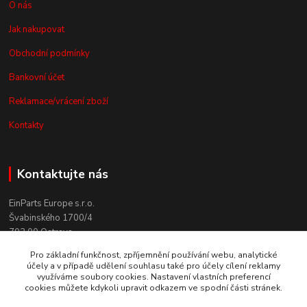
O nás
Jak nakupovat
Obchodní podmínky
Bankovní účet
Reklamace/vrácení zboží
Kontakty
Kontaktujte nás
EinParts Europe s.r.o.
Švabinského 1700/4
702 00 Ostrava
Pro základní funkčnost, zpříjemnění používání webu, analytické
+420 558 080 004
účely a v případě udělení souhlasu také pro účely cílení reklamy
(po. - pá. 9:00-13:00)
využíváme soubory cookies. Nastavení vlastních preferencí
cookies můžete kdykoli upravit odkazem ve spodní části stránek.
obchod@einparts.cz