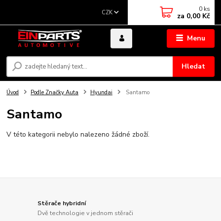
0
ks
CZK
za
0,00 Kč
Menu
Hledat
Úvod
Podle Značky Auta
Hyundai
Santamo
Santamo
V této kategorii nebylo nalezeno žádné zboží.
Stěrače hybridní
Dvě technologie v jednom stěrači