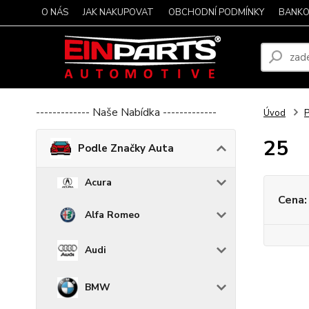
O NÁS
JAK NAKUPOVAT
OBCHODNÍ PODMÍNKY
BANKO
------------- Naše Nabídka -------------
Úvod
P
25
Podle Značky Auta
Acura
Cena:
Alfa Romeo
Audi
BMW