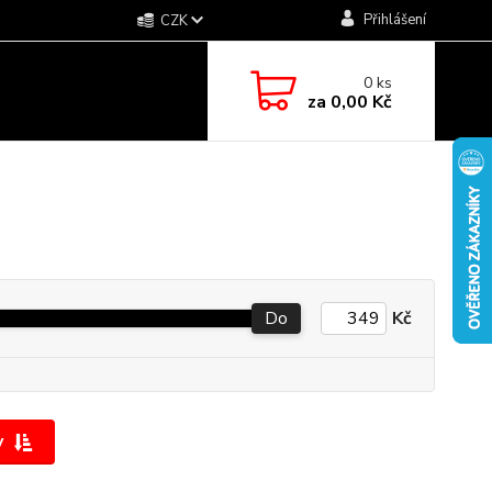
Přihlášení
CZK
0
ks
za
0,00 Kč
Do
Kč
y