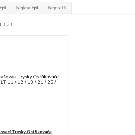
jší
Nejlevnější
Nejdražší
1-1 z 1
ovací Trysky Ostřikovače