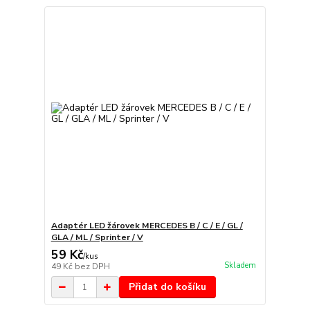
Adaptér LED žárovek MERCEDES B / C / E / GL /
GLA / ML / Sprinter / V
59 Kč
/
kus
Skladem
49 Kč
bez DPH
Přidat do košíku