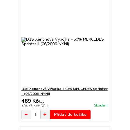
D1S Xenonová Výbojka +50% MERCEDES Sprinter
II (06/2006-NYNÍ)
489 Kč
/
kus
Skladem
404 Kč
bez DPH
Přidat do košíku