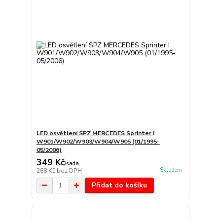
LED osvětlení SPZ MERCEDES Sprinter I
W901/W902/W903/W904/W905 (01/1995-
05/2006)
349 Kč
/
sada
Skladem
288 Kč
bez DPH
Přidat do košíku