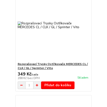
Rozprašovací Trysky Ostřikovače MERCEDES CL /
CLK / GL / Sprinter / Vito
349 Kč
/
sada
Skladem
288 Kč
bez DPH
Přidat do košíku