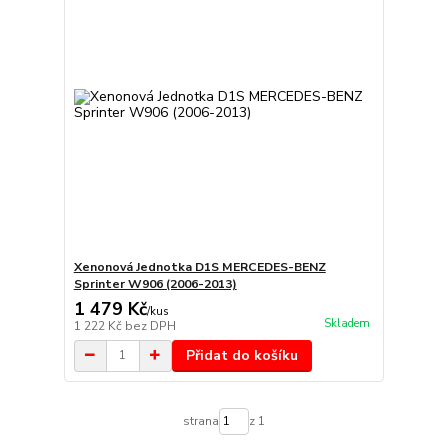
Xenonová Jednotka D1S MERCEDES-BENZ
Sprinter W906 (2006-2013)
1 479 Kč
/
kus
Skladem
1 222 Kč
bez DPH
Přidat do košíku
strana
z 1