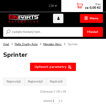
0
ks
CZK
za
0,00 Kč
Menu
Hledat
Úvod
Podle Značky Auta
Mercedes-Benz
Sprinter
Sprinter
Upřesnit parametry
Nejnovější
Nejlevnější
Nejdražší
Zobrazuji 1-18 z 18
strana
z 1