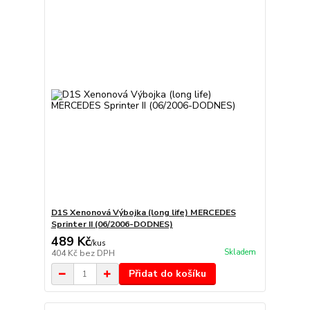
D1S Xenonová Výbojka (long life) MERCEDES
Sprinter II (06/2006-DODNES)
489 Kč
/
kus
Skladem
404 Kč
bez DPH
Přidat do košíku