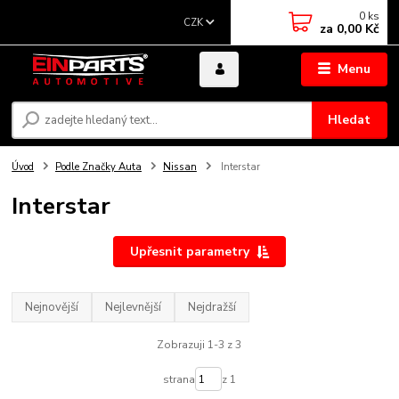
0
ks
CZK
za
0,00 Kč
Menu
Hledat
Úvod
Podle Značky Auta
Nissan
Interstar
Interstar
Upřesnit parametry
Nejnovější
Nejlevnější
Nejdražší
Zobrazuji 1-3 z 3
strana
z 1