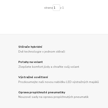
strana
z 1
Stěrače hybridní
Dvě technologie v jednom stěrači
Potahy na volant
Zlepšete komfort jízdy a chraňte svůj volant
Výstražné osvětlení
Prozkoumejte naši novou nabídku LED výstražných majáků
Oprava propíchnuté pneumatiky
Nouzové sady na opravu propíchnutých pneumatik