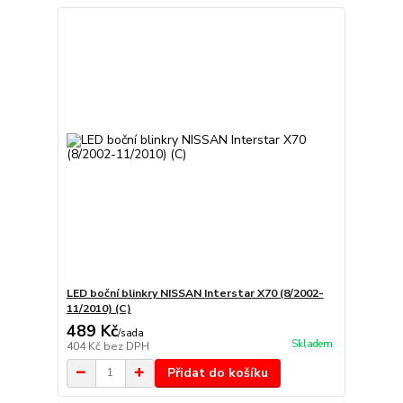
LED boční blinkry NISSAN Interstar X70 (8/2002-
11/2010) (C)
489 Kč
/
sada
Skladem
404 Kč
bez DPH
Přidat do košíku