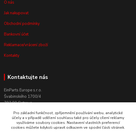
O nás
Jak nakupovat
Obchodní podmínky
Bankovní účet
Reklamace/vrácení zboží
Kontakty
Kontaktujte nás
EinParts Europe s.r.o.
Švabinského 1700/4
702 00 Ostrava
Pro základní funkčnost, zpříjemnění používání webu, analytické
+420 558 080 004
účely a v případě udělení souhlasu také pro účely cílení reklamy
(po. - pá. 9:00-13:00)
využíváme soubory cookies. Nastavení vlastních preferencí
cookies můžete kdykoli upravit odkazem ve spodní části stránek.
obchod@einparts.cz