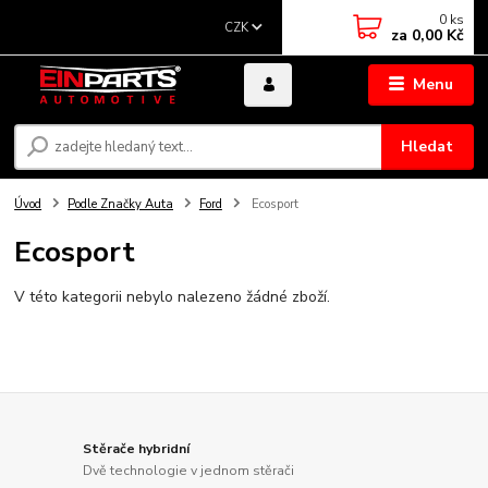
0
ks
CZK
za
0,00 Kč
Menu
Hledat
Úvod
Podle Značky Auta
Ford
Ecosport
Ecosport
V této kategorii nebylo nalezeno žádné zboží.
Stěrače hybridní
Dvě technologie v jednom stěrači