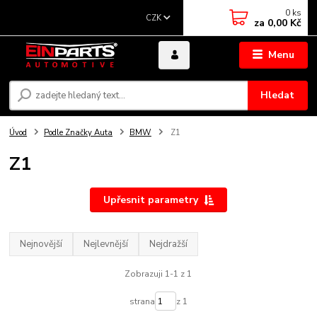
0
ks
CZK
za
0,00 Kč
Menu
Hledat
Úvod
Podle Značky Auta
BMW
Z1
Z1
Upřesnit parametry
Nejnovější
Nejlevnější
Nejdražší
Zobrazuji 1-1 z 1
strana
z 1