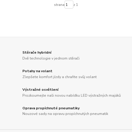
strana
z 1
Stěrače hybridní
Dvě technologie v jednom stěrači
Potahy na volant
Zlepšete komfort jízdy a chraňte svůj volant
Výstražné osvětlení
Prozkoumejte naši novou nabídku LED výstražných majáků
Oprava propíchnuté pneumatiky
Nouzové sady na opravu propíchnutých pneumatik