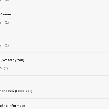
(Průměr)
mm
(1)
mm
(1)
(Světelný tok)
8W
(1)
dená bílá (6000K)
(1)
ečné Informace