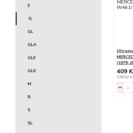
E
G
GL
GLA
Ultrazv
MERCED
GLE
(1979-2
409 K
GLK
338 Kč
b
M
R
S
SL