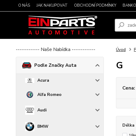
O NÁS
JAK NAKUPOVAT
OBCHODNÍ PODMÍNKY
BANKO
------------- Naše Nabídka -------------
Úvod
P
G
Podle Značky Auta
Acura
Cena:
Alfa Romeo
Audi
Délka 
BMW
18