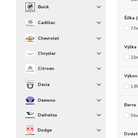
Buick
Šířka 
Cadillac
77
Chevrolet
Výška
Chrysler
23
Citroen
Výkon 
Dacia
1,
Daewoo
Barva
Daihatsu
Stu
Dodge
Dodat