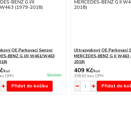
ukový OE Parkovací Senzor
Ultrazvukový OE Parkovací 
ES-BENZ G I/II W461/W463
MERCEDES-BENZ G II W463 
018)
2018)
č
409 Kč
/
kus
/
kus
Skladem
ez DPH
338 Kč
bez DPH
Přidat do košíku
Přidat do ko