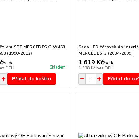
větlení SPZ MERCEDES G W463
Sada LED žárovek do interié
50 (1990-2012)
MERCEDES G (2004-2009)
č
1 619 Kč
/
sada
/
sada
Skladem
ez DPH
1 338 Kč
bez DPH
Přidat do košíku
Přidat do ko