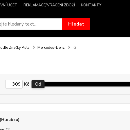
VNÍ ÚČET
REKLAMACE/VRÁCENÍ ZBOŽÍ
KONTAKTY
Hledat
odle Značky Auta
Mercedes-Benz
G
Kč
Od
(Hloubka)
mm
(1)