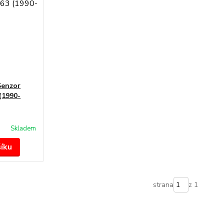
Senzor
(1990-
Skladem
šíku
strana
z 1