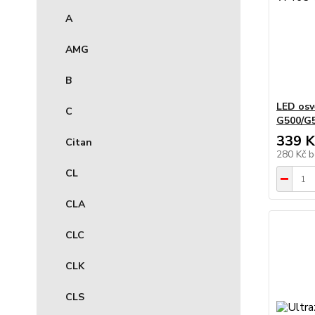
A
AMG
B
LED os
C
G500/G5
339 K
Citan
280 Kč
b
CL
CLA
CLC
CLK
CLS