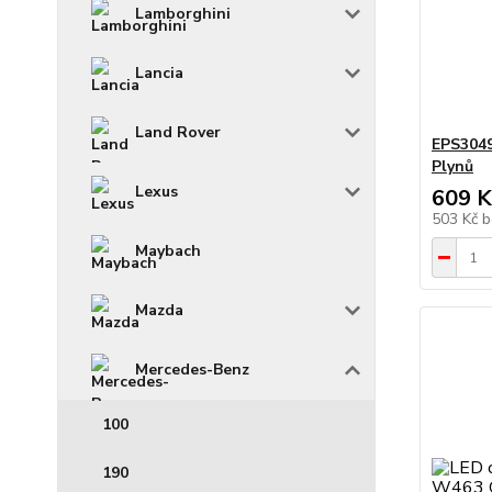
Lamborghini
Lancia
Land Rover
EPS3049
Plynů
Lexus
609 K
503 Kč
b
Maybach
Mazda
Mercedes-Benz
100
190