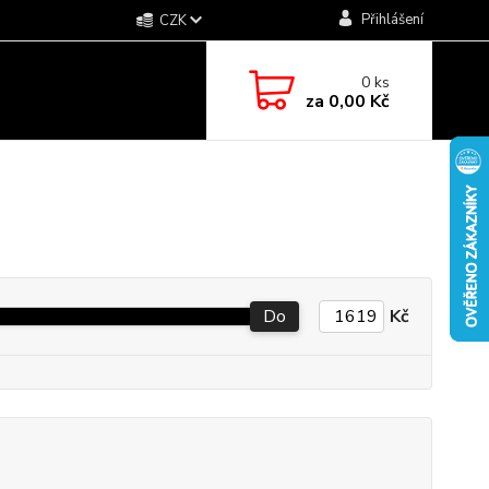
Přihlášení
CZK
0
ks
za
0,00 Kč
Do
Kč