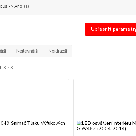
bus -> Ano
(1)
Upřesnit parametr
jší
Nejlevnější
Nejdražší
1-8 z 8