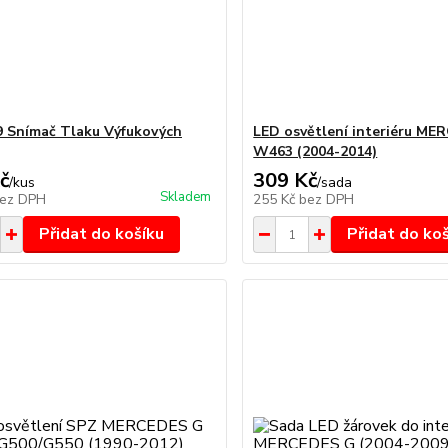
 Snímač Tlaku Výfukových
LED osvětlení interiéru ME
W463 (2004-2014)
č
309 Kč
/
kus
/
sada
Skladem
ez DPH
255 Kč
bez DPH
Přidat do košíku
Přidat do ko