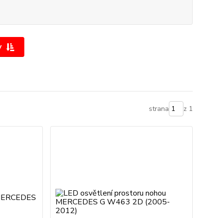
y
strana
z 1