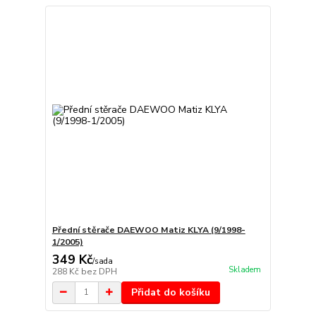
Přední stěrače DAEWOO Matiz KLYA (9/1998-
1/2005)
349 Kč
/
sada
Skladem
288 Kč
bez DPH
Přidat do košíku