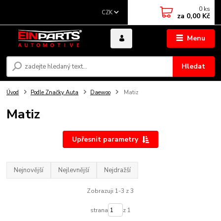
0
ks
CZK
za
0,00 Kč
Menu
Hledat
Úvod
Podle Značky Auta
Daewoo
Matiz
Matiz
Upřesnit parametry
Nejnovější
Nejlevnější
Nejdražší
Zobrazuji 1-3 z 3
strana
z 1