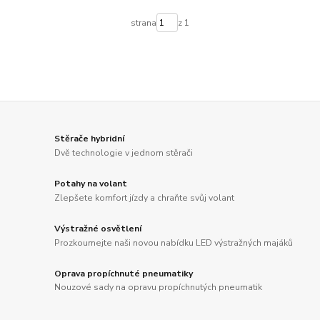
strana
z 1
Stěrače hybridní
Dvě technologie v jednom stěrači
Potahy na volant
Zlepšete komfort jízdy a chraňte svůj volant
Výstražné osvětlení
Prozkoumejte naši novou nabídku LED výstražných majáků
Oprava propíchnuté pneumatiky
Nouzové sady na opravu propíchnutých pneumatik