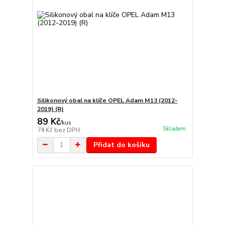
Silikonový obal na klíče OPEL Adam M13 (2012-
2019) (R)
89 Kč
/
kus
Skladem
74 Kč
bez DPH
Přidat do košíku