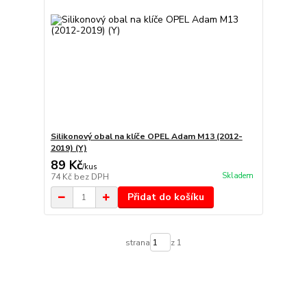
Silikonový obal na klíče OPEL Adam M13 (2012-
2019) (Y)
89 Kč
/
kus
Skladem
74 Kč
bez DPH
Přidat do košíku
strana
z 1