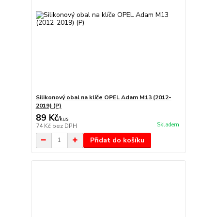
Silikonový obal na klíče OPEL Adam M13 (2012-
2019) (P)
89 Kč
/
kus
Skladem
74 Kč
bez DPH
Přidat do košíku