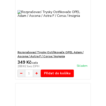
Rozprašovací Trysky Ostřikovače OPEL Adam /
Ascona / Astra F / Corsa / Insignia
349 Kč
/
sada
Skladem
288 Kč
bez DPH
Přidat do košíku