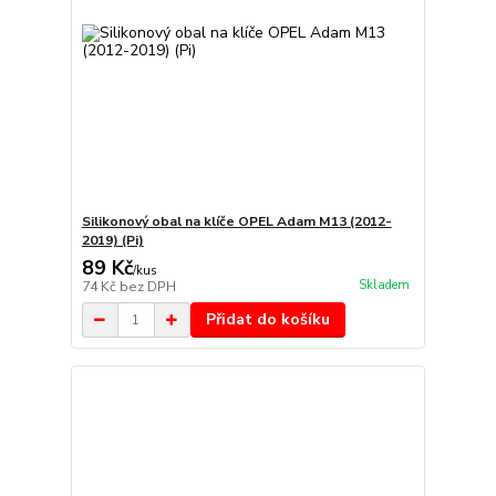
Silikonový obal na klíče OPEL Adam M13 (2012-
2019) (Pi)
89 Kč
/
kus
Skladem
74 Kč
bez DPH
Přidat do košíku