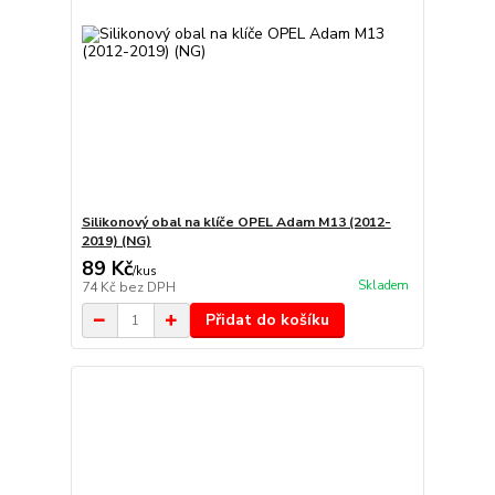
Silikonový obal na klíče OPEL Adam M13 (2012-
2019) (NG)
89 Kč
/
kus
Skladem
74 Kč
bez DPH
Přidat do košíku