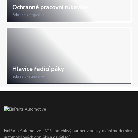
Zobrazit kategorii
Zobrazit kategorii
EinParts Automotive – Váš spolehlivý partner v poskytování moderních
automobilových doplňků a osvětlení.