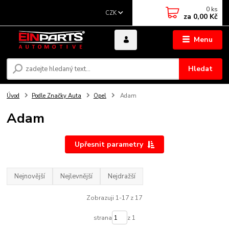
0
ks
CZK
za
0,00 Kč
Menu
Hledat
Úvod
Podle Značky Auta
Opel
Adam
Adam
Upřesnit parametry
Nejnovější
Nejlevnější
Nejdražší
Zobrazuji 1-17 z 17
strana
z 1