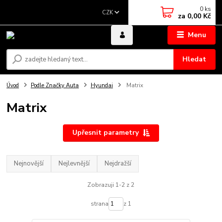
0
ks
CZK
za
0,00 Kč
Menu
Hledat
Úvod
Podle Značky Auta
Hyundai
Matrix
Matrix
Upřesnit parametry
Nejnovější
Nejlevnější
Nejdražší
Zobrazuji 1-2 z 2
strana
z 1