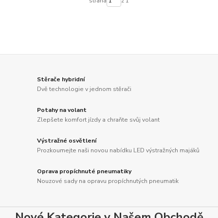
strana
z 1
Stěrače hybridní
Dvě technologie v jednom stěrači
Potahy na volant
Zlepšete komfort jízdy a chraňte svůj volant
Výstražné osvětlení
Prozkoumejte naši novou nabídku LED výstražných majáků
Oprava propíchnuté pneumatiky
Nouzové sady na opravu propíchnutých pneumatik
Nové Kategorie v Našem Obchodě