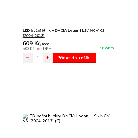
LED boční blinkry DACIA Logan I LS / MCV KS
(2004-2013)
609 Kč
/
sada
Skladem
503 Kč
bez DPH
Přidat do košíku