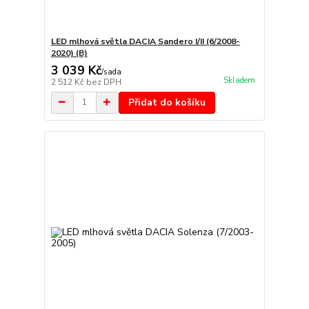
LED mlhová světla DACIA Sandero I/II (6/2008-
2020) (B)
3 039 Kč
/
sada
Skladem
2 512 Kč
bez DPH
Přidat do košíku