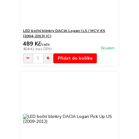
LED boční blinkry DACIA Logan I LS / MCV KS
(2004-2013) (C)
489 Kč
/
sada
Skladem
404 Kč
bez DPH
Přidat do košíku