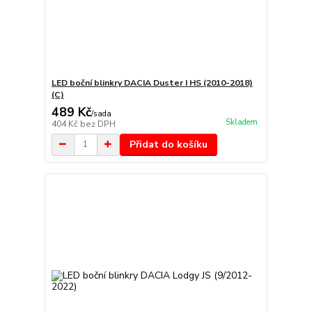
LED boční blinkry DACIA Duster I HS (2010-2018)
(C)
489 Kč
/
sada
Skladem
404 Kč
bez DPH
Přidat do košíku