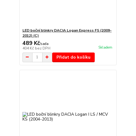
LED boční blinkry DACIA Logan Express FS (2009-
2012) (C)
489 Kč
/
sada
Skladem
404 Kč
bez DPH
Přidat do košíku