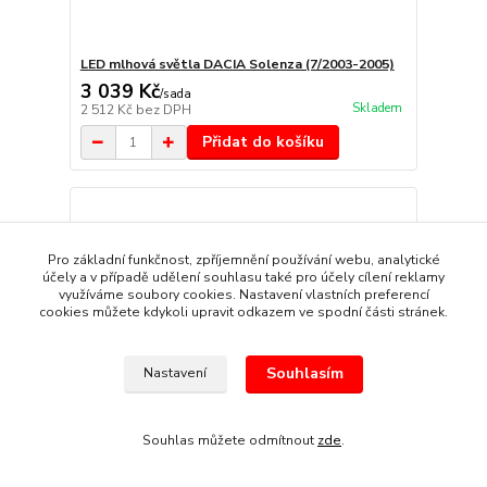
LED mlhová světla DACIA Solenza (7/2003-2005)
3 039 Kč
/
sada
Skladem
2 512 Kč
bez DPH
Přidat do košíku
Pro základní funkčnost, zpříjemnění používání webu, analytické
účely a v případě udělení souhlasu také pro účely cílení reklamy
využíváme soubory cookies. Nastavení vlastních preferencí
cookies můžete kdykoli upravit odkazem ve spodní části stránek.
Souhlasím
Nastavení
Souhlas můžete odmítnout
zde
.