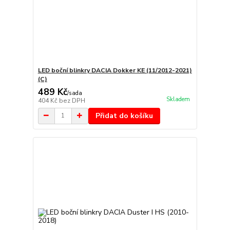
LED boční blinkry DACIA Dokker KE (11/2012-2021)
(C)
489 Kč
/
sada
Skladem
404 Kč
bez DPH
Přidat do košíku