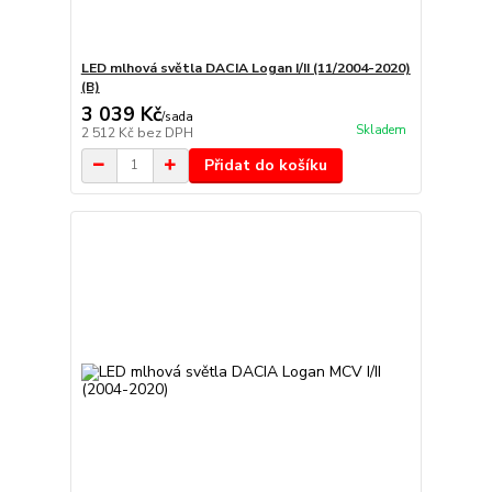
LED mlhová světla DACIA Logan I/II (11/2004-2020)
(B)
3 039 Kč
/
sada
Skladem
2 512 Kč
bez DPH
Přidat do košíku