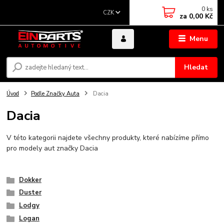
0
ks
CZK
za
0,00 Kč
Menu
Hledat
Úvod
Podle Značky Auta
Dacia
Dacia
V této kategorii najdete všechny produkty, které nabízíme přímo
pro modely aut značky Dacia
Dokker
Duster
Lodgy
Logan