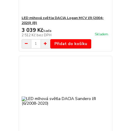
LED mlhová světla DACIA Logan MCV I/II (2004-
2020) (B)
3 039 Kč
/
sada
Skladem
2 512 Kč
bez DPH
Přidat do košíku