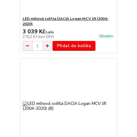
LED mlhová světla DACIA Logan MCV I/II (2004-
2020)
3 039 Kč
/
sada
Skladem
2 512 Kč
bez DPH
Přidat do košíku