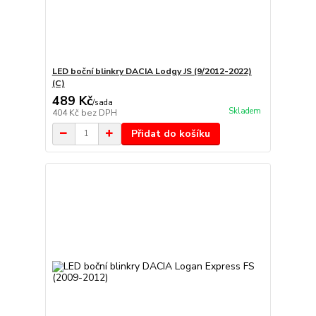
LED boční blinkry DACIA Lodgy JS (9/2012-2022)
(C)
489 Kč
/
sada
Skladem
404 Kč
bez DPH
Přidat do košíku