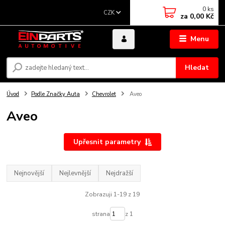
0
ks
CZK
za
0,00 Kč
Menu
Hledat
Úvod
Podle Značky Auta
Chevrolet
Aveo
Aveo
Upřesnit parametry
Nejnovější
Nejlevnější
Nejdražší
Zobrazuji 1-19 z 19
strana
z 1