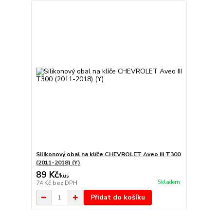
Silikonový obal na klíče CHEVROLET Aveo III T300
(2011-2018) (Y)
89 Kč
/
kus
Skladem
74 Kč
bez DPH
Přidat do košíku