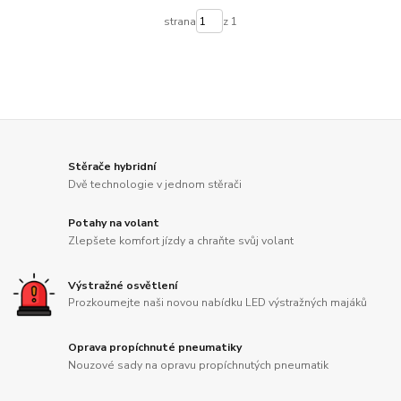
strana
z 1
Stěrače hybridní
Dvě technologie v jednom stěrači
Potahy na volant
Zlepšete komfort jízdy a chraňte svůj volant
Výstražné osvětlení
Prozkoumejte naši novou nabídku LED výstražných majáků
Oprava propíchnuté pneumatiky
Nouzové sady na opravu propíchnutých pneumatik