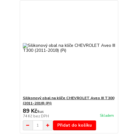
Silikonový obal na klíče CHEVROLET Aveo III T300
(2011-2018) (Pi)
89 Kč
/
kus
Skladem
74 Kč
bez DPH
Přidat do košíku