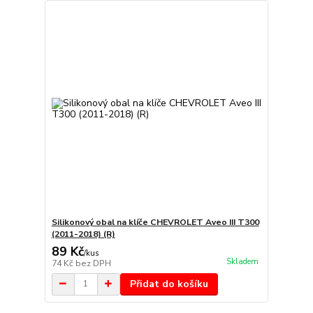
Silikonový obal na klíče CHEVROLET Aveo III T300
(2011-2018) (R)
89 Kč
/
kus
Skladem
74 Kč
bez DPH
Přidat do košíku