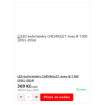
LED boční blinkry CHEVROLET Aveo III T300
(2011-2014)
369 Kč
/
sada
Skladem
305 Kč
bez DPH
Přidat do košíku