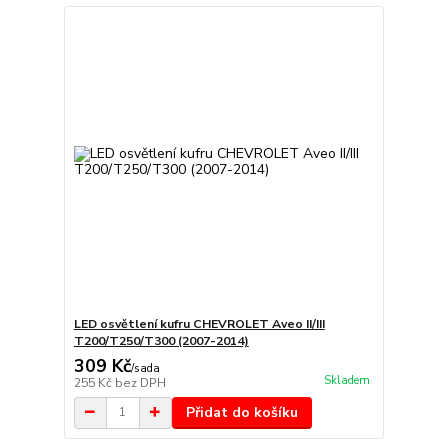
LED osvětlení kufru CHEVROLET Aveo II/III
T200/T250/T300 (2007-2014)
309 Kč
/
sada
Skladem
255 Kč
bez DPH
Přidat do košíku