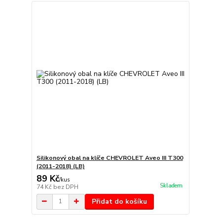
Silikonový obal na klíče CHEVROLET Aveo III T300
(2011-2018) (LB)
89 Kč
/
kus
Skladem
74 Kč
bez DPH
Přidat do košíku