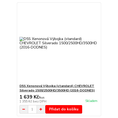
D5S Xenonová Výbojka (standard) CHEVROLET
Silverado 1500/2500HD/3500HD (2016-DODNES)
1 639 Kč
/
kus
Skladem
1 355 Kč
bez DPH
Přidat do košíku