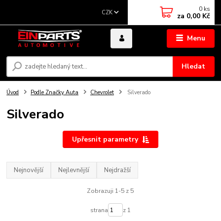
0
ks
CZK
za
0,00 Kč
Menu
Hledat
Úvod
Podle Značky Auta
Chevrolet
Silverado
Silverado
Upřesnit parametry
Nejnovější
Nejlevnější
Nejdražší
Zobrazuji 1-5 z 5
strana
z 1