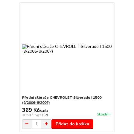
Přední stěrače CHEVROLET Silverado I 1500
(9/2006-8/2007)
369 Kč
/
sada
Skladem
305 Kč
bez DPH
Přidat do košíku