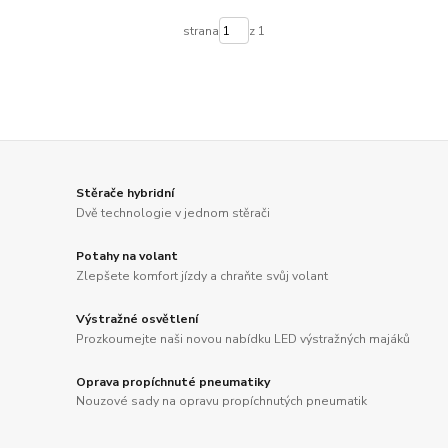
strana
z 1
Stěrače hybridní
Dvě technologie v jednom stěrači
Potahy na volant
Zlepšete komfort jízdy a chraňte svůj volant
Výstražné osvětlení
Prozkoumejte naši novou nabídku LED výstražných majáků
Oprava propíchnuté pneumatiky
Nouzové sady na opravu propíchnutých pneumatik