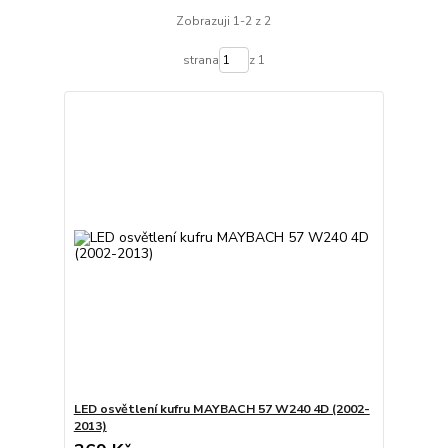
Zobrazuji 1-2 z 2
strana
z 1
LED osvětlení kufru MAYBACH 57 W240 4D (2002-
2013)