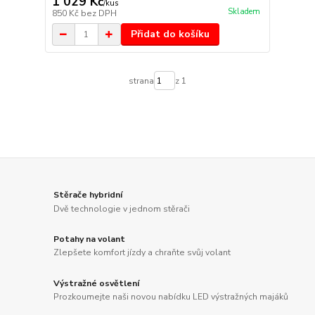
1 029 Kč
/
kus
Skladem
850 Kč
bez DPH
Přidat do košíku
strana
z 1
Stěrače hybridní
Dvě technologie v jednom stěrači
Potahy na volant
Zlepšete komfort jízdy a chraňte svůj volant
Výstražné osvětlení
Prozkoumejte naši novou nabídku LED výstražných majáků