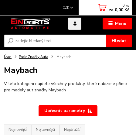
0
ks
CZK
za
0,00 Kč
Menu
Hledat
Úvod
Podle Značky Auta
Maybach
Maybach
V této kategorii najdete všechny produkty, které nabízíme přímo
pro modely aut značky Maybach
Upřesnit parametry
Nejnovější
Nejlevnější
Nejdražší