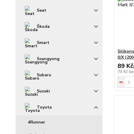
Seat
Škoda
Smart
Silikon
II/X (20
Ssangyong
89 Kč
74 Kč
be
Subaru
Suzuki
Toyota
4Runner