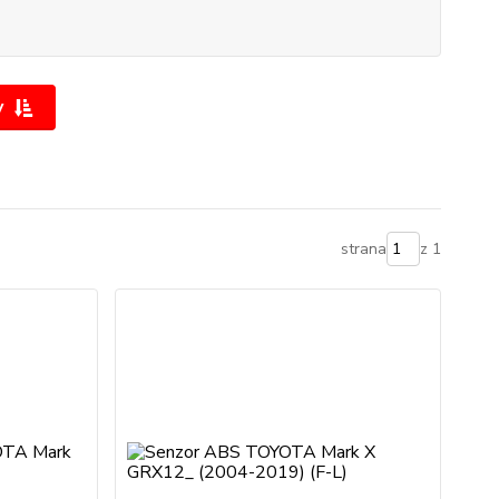
y
strana
z 1