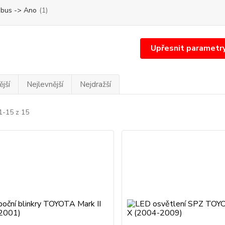
bus -> Ano
(1)
Upřesnit parametr
jší
Nejlevnější
Nejdražší
1-15 z 15