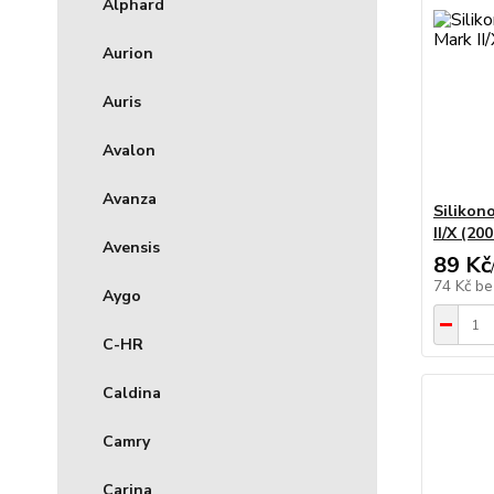
Alphard
Aurion
Auris
Avalon
Avanza
Silikon
II/X (20
Avensis
89 Kč
74 Kč
be
Aygo
C-HR
Caldina
Camry
Carina