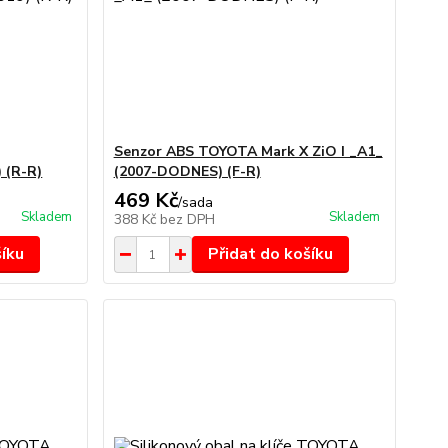
Senzor ABS TOYOTA Mark X ZiO I _A1_
 (R-R)
(2007-DODNES) (F-R)
469 Kč
/
sada
Skladem
Skladem
388 Kč
bez DPH
šíku
Přidat do košíku