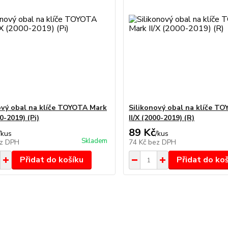
ový obal na klíče TOYOTA Mark
Silikonový obal na klíče T
00-2019) (Pi)
II/X (2000-2019) (R)
89 Kč
/
kus
/
kus
Skladem
z DPH
74 Kč
bez DPH
Přidat do košíku
Přidat do ko