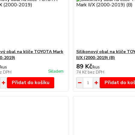
ový obal na klíče TOYOTA Mark
Silikonový obal na klíče T
00-2019)
II/X (2000-2019) (B)
89 Kč
/
kus
/
kus
Skladem
z DPH
74 Kč
bez DPH
Přidat do košíku
Přidat do ko