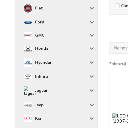
Can
Fiat
Ford
GMC
Nejnově
Honda
Hyundai
Zobrazuji 
Infiniti
Jaguar
Jeep
Kia