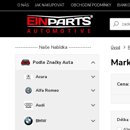
O NÁS
JAK NAKUPOVAT
OBCHODNÍ PODMÍNKY
BANKO
------------- Naše Nabídka -------------
Úvod
P
Mar
Podle Značky Auta
Acura
Cena:
Alfa Romeo
Audi
Délka 
BMW
40