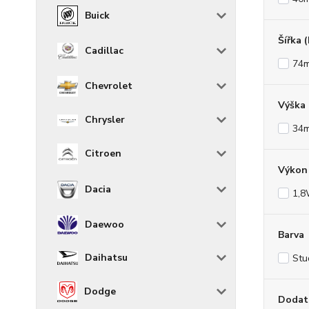
Buick
Šířka 
Cadillac
74
Chevrolet
Výška
Chrysler
34
Citroen
Výkon 
Dacia
1,
Daewoo
Barva
Daihatsu
Stu
Dodge
Dodat