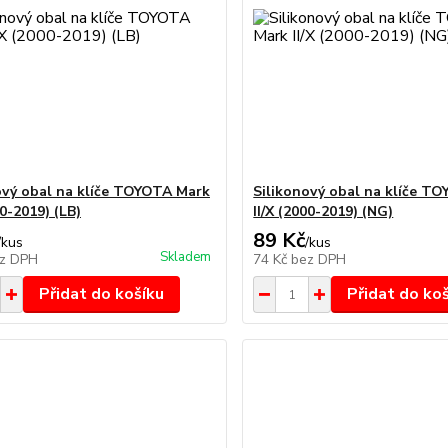
ový obal na klíče TOYOTA Mark
Silikonový obal na klíče T
00-2019) (LB)
II/X (2000-2019) (NG)
89 Kč
/
kus
/
kus
Skladem
z DPH
74 Kč
bez DPH
Přidat do košíku
Přidat do ko