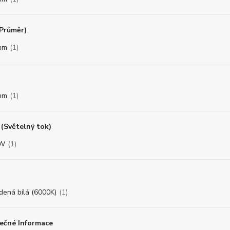
(Průměr)
mm
(1)
mm
(1)
(Světelný tok)
8W
(1)
dená bílá (6000K)
(1)
ečné Informace