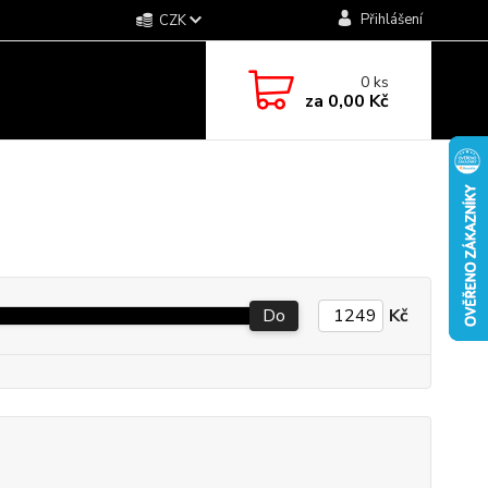
Přihlášení
CZK
0
ks
za
0,00 Kč
Do
Kč