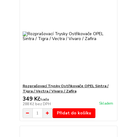
Rozprašovací Trysky Ostřikovače OPEL Sintra /
Tigra / Vectra / Vivaro / Zafira
349 Kč
/
sada
Skladem
288 Kč
bez DPH
Přidat do košíku