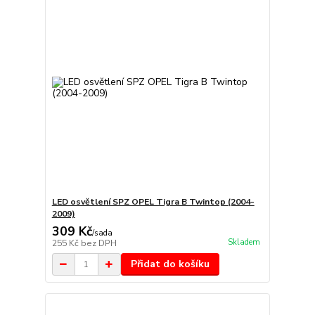
LED osvětlení SPZ OPEL Tigra B Twintop (2004-
2009)
309 Kč
/
sada
Skladem
255 Kč
bez DPH
Přidat do košíku