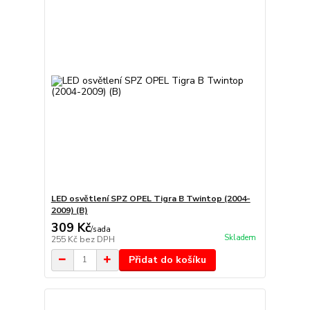
LED osvětlení SPZ OPEL Tigra B Twintop (2004-
2009) (B)
309 Kč
/
sada
Skladem
255 Kč
bez DPH
Přidat do košíku