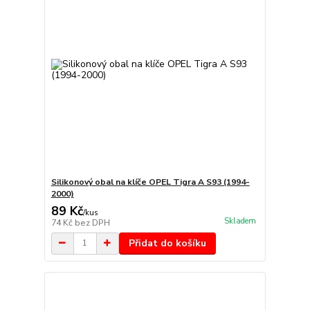
Silikonový obal na klíče OPEL Tigra A S93 (1994-
2000)
89 Kč
/
kus
Skladem
74 Kč
bez DPH
Přidat do košíku