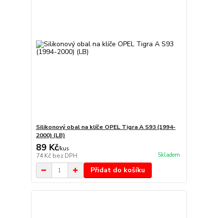
Silikonový obal na klíče OPEL Tigra A S93 (1994-
2000) (LB)
89 Kč
/
kus
Skladem
74 Kč
bez DPH
Přidat do košíku