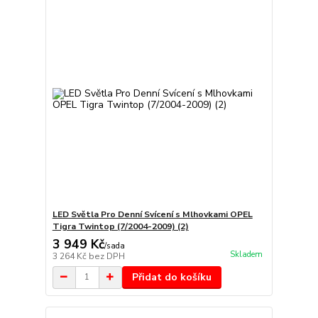
LED Světla Pro Denní Svícení s Mlhovkami OPEL
Tigra Twintop (7/2004-2009) (2)
3 949 Kč
/
sada
Skladem
3 264 Kč
bez DPH
Přidat do košíku