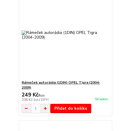
Rámeček autorádia (1DIN) OPEL Tigra (2004-
2009)
249 Kč
/
kus
Skladem
206 Kč
bez DPH
Přidat do košíku