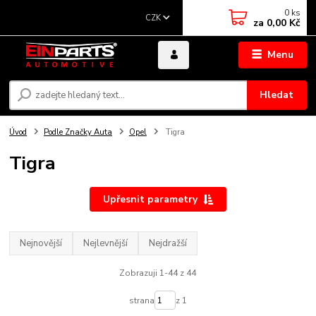
0
ks
CZK
za
0,00 Kč
Menu
Hledat
Úvod
Podle Značky Auta
Opel
Tigra
Tigra
Upřesnit parametry
Nejnovější
Nejlevnější
Nejdražší
Zobrazuji 1-44 z 44
strana
z 1