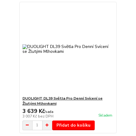
DUOLIGHT DL39 Světla Pro Denní Svícení se
Žlutými Mlhovkami
3 639 Kč
/
sada
Skladem
3 007 Kč
bez DPH
Přidat do košíku