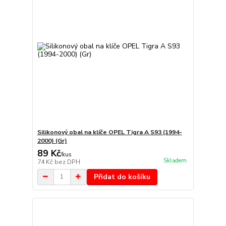
Silikonový obal na klíče OPEL Tigra A S93 (1994-
2000) (Gr)
89 Kč
/
kus
Skladem
74 Kč
bez DPH
Přidat do košíku