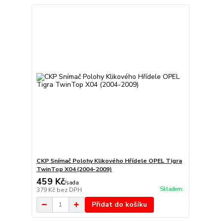
CKP Snímač Polohy Klikového Hřídele OPEL Tigra
TwinTop X04 (2004-2009)
459 Kč
/
sada
Skladem
379 Kč
bez DPH
Přidat do košíku