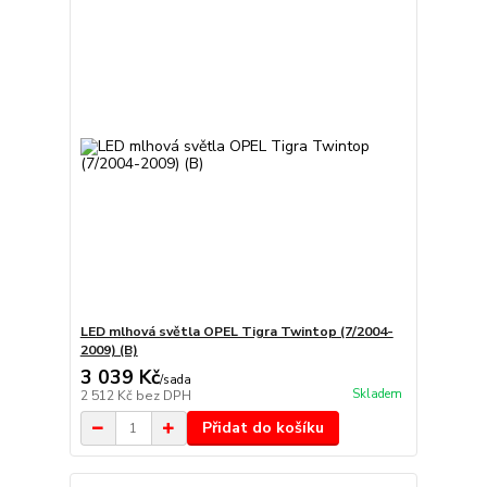
LED mlhová světla OPEL Tigra Twintop (7/2004-
2009) (B)
3 039 Kč
/
sada
Skladem
2 512 Kč
bez DPH
Přidat do košíku