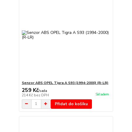
Senzor ABS OPEL Tigra A S93 (1994-2000) (R-LR)
259 Kč
/
sada
Skladem
214 Kč
bez DPH
Přidat do košíku