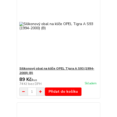
Silikonový obal na klíče OPEL Tigra A S93 (1994-
2000) (B)
89 Kč
/
kus
Skladem
74 Kč
bez DPH
Přidat do košíku