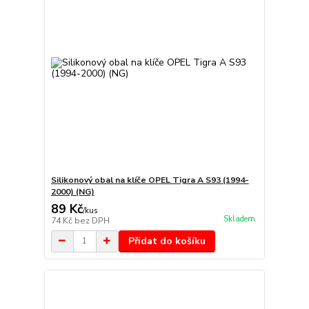
Silikonový obal na klíče OPEL Tigra A S93 (1994-
2000) (NG)
89 Kč
/
kus
Skladem
74 Kč
bez DPH
Přidat do košíku