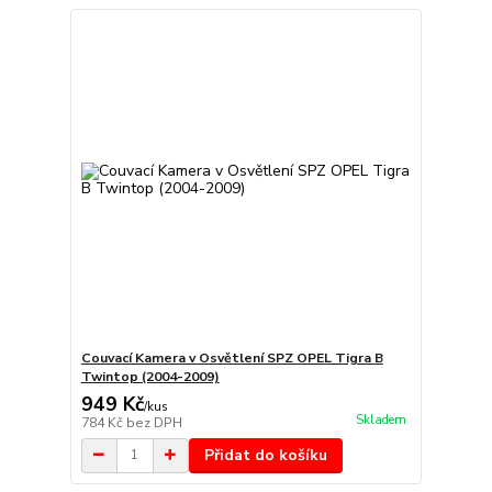
Couvací Kamera v Osvětlení SPZ OPEL Tigra B
Twintop (2004-2009)
949 Kč
/
kus
Skladem
784 Kč
bez DPH
Přidat do košíku