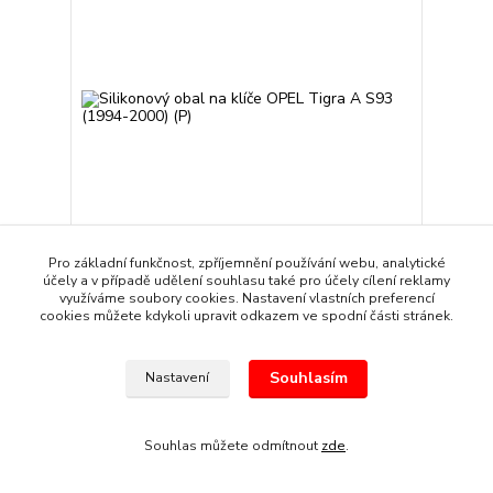
Pro základní funkčnost, zpříjemnění používání webu, analytické
účely a v případě udělení souhlasu také pro účely cílení reklamy
Silikonový obal na klíče OPEL Tigra A S93 (1994-
využíváme soubory cookies. Nastavení vlastních preferencí
2000) (P)
cookies můžete kdykoli upravit odkazem ve spodní části stránek.
89 Kč
/
kus
Skladem
74 Kč
bez DPH
Souhlasím
Nastavení
Přidat do košíku
Souhlas můžete odmítnout
zde
.