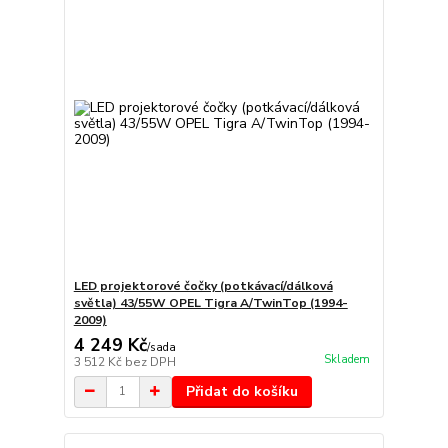
LED projektorové čočky (potkávací/dálková
světla) 43/55W OPEL Tigra A/TwinTop (1994-
2009)
4 249 Kč
/
sada
Skladem
3 512 Kč
bez DPH
Přidat do košíku