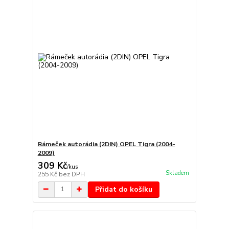
Rámeček autorádia (2DIN) OPEL Tigra (2004-
2009)
309 Kč
/
kus
Skladem
255 Kč
bez DPH
Přidat do košíku