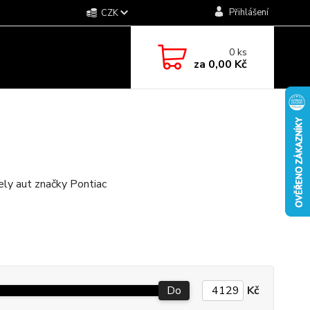
Přihlášení
CZK
0
ks
za
0,00 Kč
ely aut značky Pontiac
Do
Kč