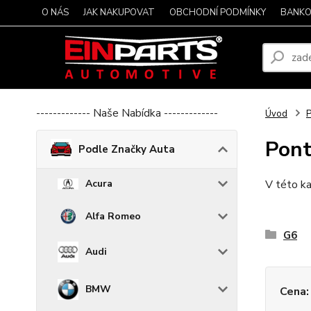
O NÁS
JAK NAKUPOVAT
OBCHODNÍ PODMÍNKY
BANKO
------------- Naše Nabídka -------------
Úvod
P
Pont
Podle Značky Auta
Acura
V této ka
Alfa Romeo
G6
Audi
BMW
Cena: