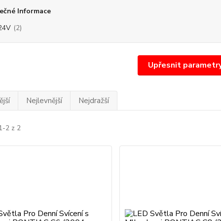
ečné Informace
24V
(2)
Upřesnit parametr
jší
Nejlevnější
Nejdražší
1-2 z 2