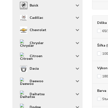
Buick
Cadillac
Délka 
Chevrolet
65
Chrysler
Šířka 
10
Citroen
Výkon 
Dacia
180
Daewoo
Barva
Daihatsu
Stu
Dodge