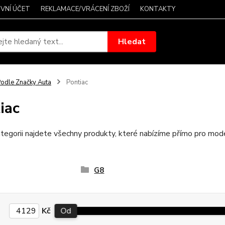
VNÍ ÚČET
REKLAMACE/VRÁCENÍ ZBOŽÍ
KONTAKTY
Hledat
odle Značky Auta
Pontiac
iac
tegorii najdete všechny produkty, které nabízíme přímo pro mod
G8
Kč
Od