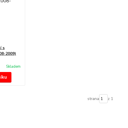
í s
08-2009)
Skladem
šíku
strana
z 1