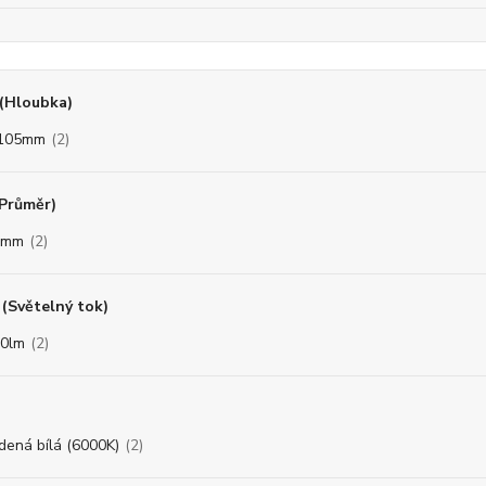
(Hloubka)
/105mm
(2)
(Průměr)
0mm
(2)
(Světelný tok)
0lm
(2)
dená bílá (6000K)
(2)