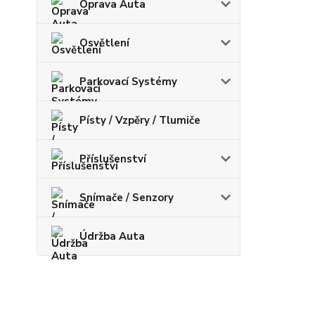
Oprava Auta
Osvětlení
Parkovací Systémy
Písty / Vzpěry / Tlumiče
Příslušenství
Snímače / Senzory
Údržba Auta