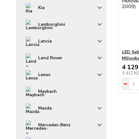
Kia
Lamborghini
Lancia
LED Svě
Land Rover
Mlhovka
4 129
3 412 K
Lexus
Maybach
Mazda
Mercedes-Benz