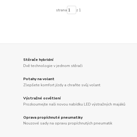
strana
z 1
Stěrače hybridní
Dvě technologie v jednom stěrači
Potahy na volant
Zlepšete komfort jízdy a chraňte svůj volant
Výstražné osvětlení
Prozkoumejte naši novou nabídku LED výstražných majáků
Oprava propíchnuté pneumatiky
Nouzové sady na opravu propíchnutých pneumatik