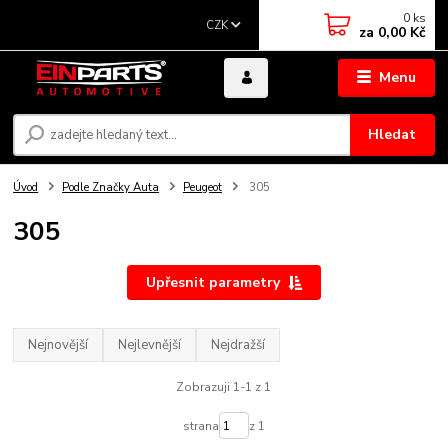
0
ks
CZK
za
0,00 Kč
Menu
Hledat
Úvod
Podle Značky Auta
Peugeot
305
305
Upřesnit parametry
Nejnovější
Nejlevnější
Nejdražší
Zobrazuji 1-1 z 1
strana
z 1