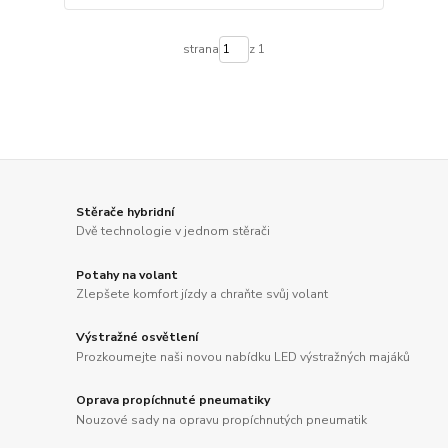
strana
z 1
Stěrače hybridní
Dvě technologie v jednom stěrači
Potahy na volant
Zlepšete komfort jízdy a chraňte svůj volant
Výstražné osvětlení
Prozkoumejte naši novou nabídku LED výstražných majáků
Oprava propíchnuté pneumatiky
Nouzové sady na opravu propíchnutých pneumatik