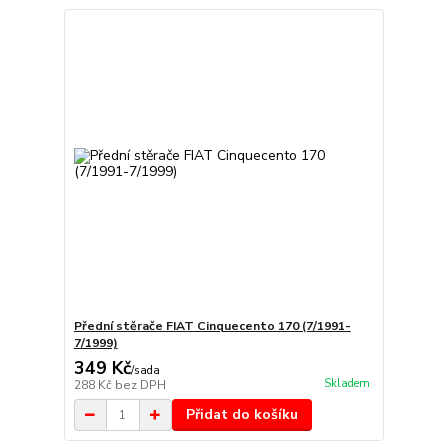
Přední stěrače FIAT Cinquecento 170 (7/1991-
7/1999)
349 Kč
/
sada
Skladem
288 Kč
bez DPH
Přidat do košíku