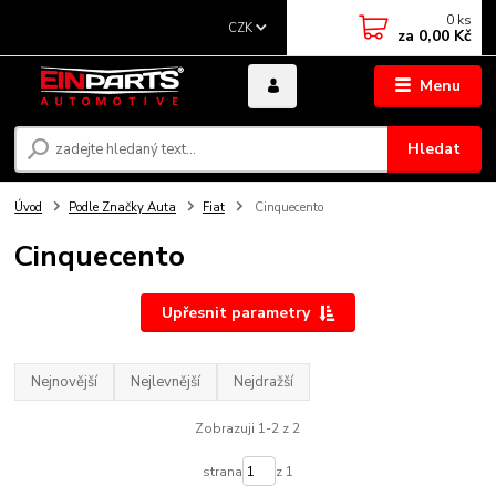
0
ks
CZK
za
0,00 Kč
Menu
Hledat
Úvod
Podle Značky Auta
Fiat
Cinquecento
Cinquecento
Upřesnit parametry
Nejnovější
Nejlevnější
Nejdražší
Zobrazuji 1-2 z 2
strana
z 1