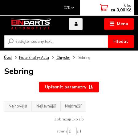
0
ks
CZK
za
0,00 Kč
Menu
Hledat
Úvod
Podle Značky Auta
Chrysler
Sebring
Sebring
Upřesnit parametry
Nejnovější
Nejlevnější
Nejdražší
Zobrazuji 1-6 z 6
strana
z 1