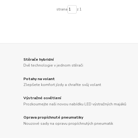
strana
z 1
Stěrače hybridní
Dvě technologie v jednom stěrači
Potahy na volant
Zlepšete komfort jízdy a chraňte svůj volant
Výstražné osvětlení
Prozkoumejte naši novou nabídku LED výstražných majáků
Oprava propíchnuté pneumatiky
Nouzové sady na opravu propíchnutých pneumatik