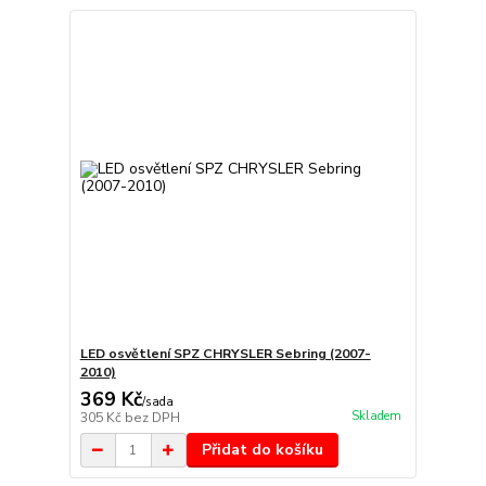
LED osvětlení SPZ CHRYSLER Sebring (2007-
2010)
369 Kč
/
sada
Skladem
305 Kč
bez DPH
Přidat do košíku