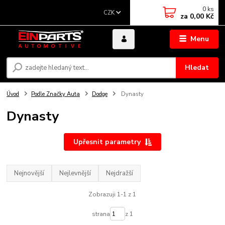
0
ks
CZK
za
0,00 Kč
Menu
Hledat
Úvod
Podle Značky Auta
Dodge
Dynasty
Dynasty
Upřesnit parametry
Nejnovější
Nejlevnější
Nejdražší
Zobrazuji 1-1 z 1
strana
z 1