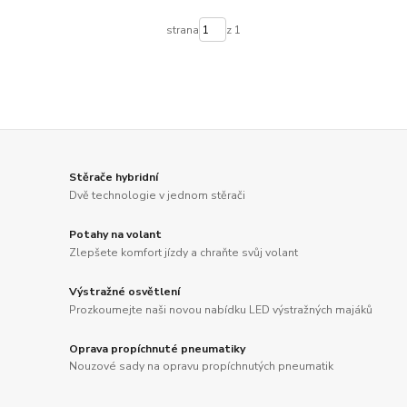
strana
z 1
Stěrače hybridní
Dvě technologie v jednom stěrači
Potahy na volant
Zlepšete komfort jízdy a chraňte svůj volant
Výstražné osvětlení
Prozkoumejte naši novou nabídku LED výstražných majáků
Oprava propíchnuté pneumatiky
Nouzové sady na opravu propíchnutých pneumatik