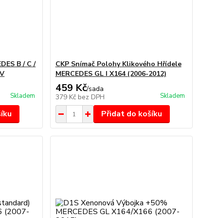
ES B / C /
CKP Snímač Polohy Klikového Hřídele
 V
MERCEDES GL I X164 (2006-2012)
459 Kč
/
sada
Skladem
Skladem
379 Kč
bez DPH
šíku
Přidat do košíku