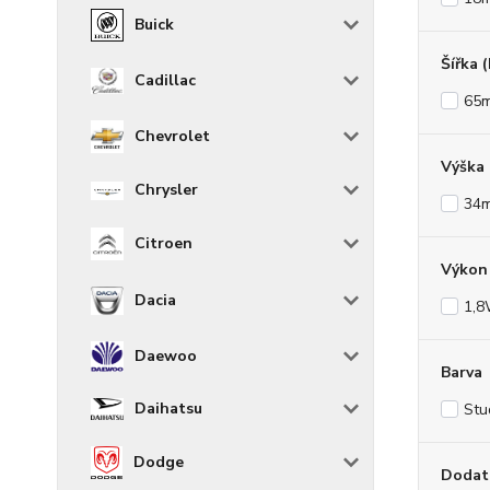
Buick
Šířka 
Cadillac
65
Chevrolet
Výška
Chrysler
34
Citroen
Výkon 
Dacia
1,
Daewoo
Barva
Daihatsu
Stu
Dodge
Dodat