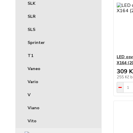
SLK
SLR
SLS
Sprinter
T1
LED osv
X164 (2
Vaneo
309 K
255 Kč
b
Vario
V
Viano
Vito