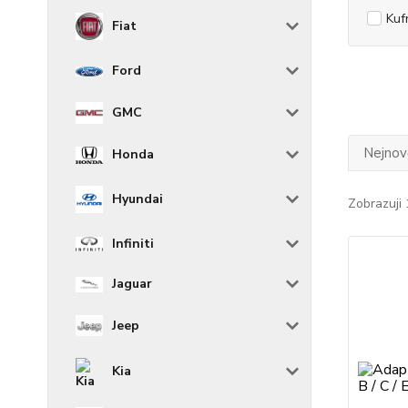
Kuf
Fiat
Ford
GMC
Nejnově
Honda
Hyundai
Zobrazuji 
Infiniti
Jaguar
Jeep
Kia