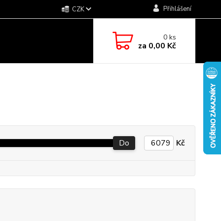
Přihlášení
CZK
0
ks
za
0,00 Kč
Do
Kč