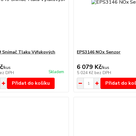
 Snímač Tlaku Výfukových
EPS3146 NOx Senzor
č
6 079 Kč
/
kus
/
kus
Skladem
ez DPH
5 024 Kč
bez DPH
Přidat do košíku
Přidat do ko