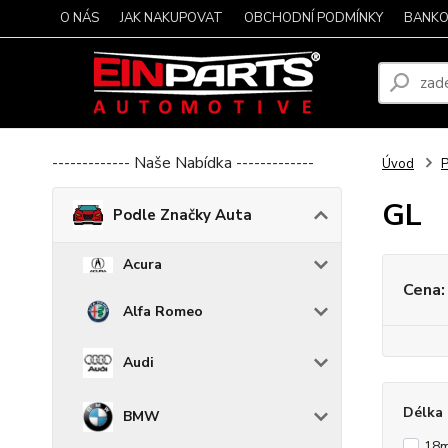
O NÁS
JAK NAKUPOVAT
OBCHODNÍ PODMÍNKY
BANKO
------------- Naše Nabídka -------------
Úvod
P
GL
Podle Značky Auta
Acura
Cena:
Alfa Romeo
Audi
Délka 
BMW
18