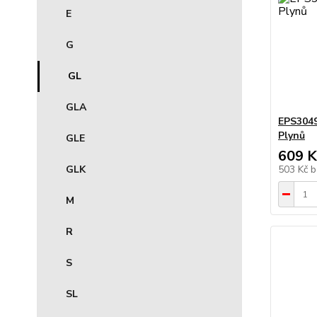
E
G
GL
GLA
EPS3049
Plynů
GLE
609 K
503 Kč
b
GLK
M
R
S
SL