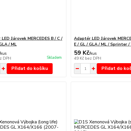
 LED žárovek MERCEDES B / C /
Adaptér LED žárovek MERCED
 GLA / ML
E / GL / GLA / ML / Sprinter /
59 Kč
/
kus
/
kus
Skladem
z DPH
49 Kč
bez DPH
Přidat do košíku
Přidat do ko