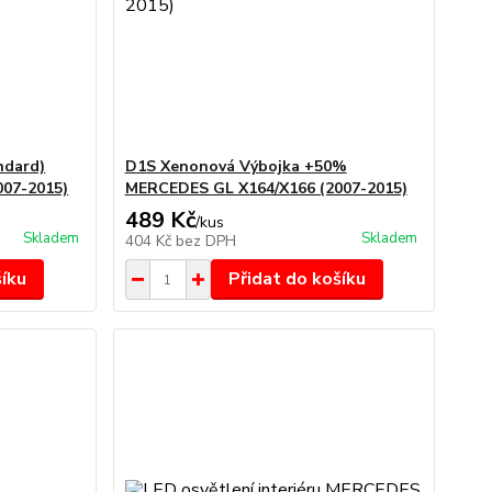
ndard)
D1S Xenonová Výbojka +50%
07-2015)
MERCEDES GL X164/X166 (2007-2015)
489 Kč
/
kus
Skladem
Skladem
404 Kč
bez DPH
šíku
Přidat do košíku