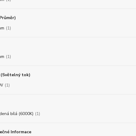
(Průměr)
mm
(1)
mm
(1)
(Světelný tok)
8W
(1)
dená bílá (6000K)
(1)
ečné Informace