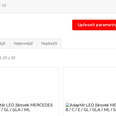
r
(1)
Upřesnit parametr
jší
Nejlevnější
Nejdražší
1-20 z 20