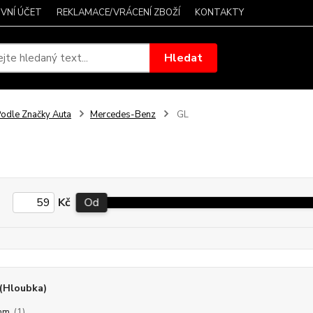
VNÍ ÚČET
REKLAMACE/VRÁCENÍ ZBOŽÍ
KONTAKTY
Hledat
odle Značky Auta
Mercedes-Benz
GL
Kč
Od
(Hloubka)
mm
(1)