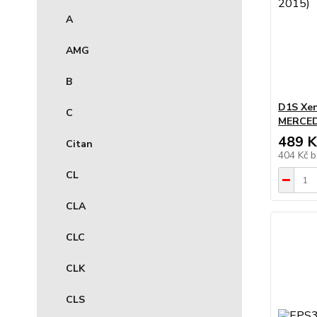
A
AMG
B
D1S Xen
C
MERCEDE
489 K
Citan
404 Kč
b
CL
CLA
CLC
CLK
CLS