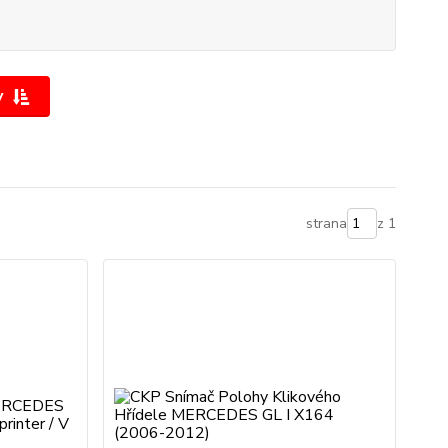
y
strana
z 1