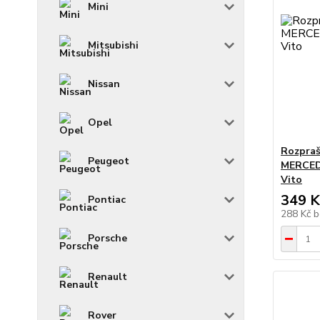
Mini
Mitsubishi
Nissan
Opel
Rozpraš
Peugeot
MERCEDE
Vito
349 K
Pontiac
288 Kč
b
Porsche
Renault
Rover