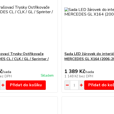
ovací Trysky Ostřikovače
Sada LED žárovek do interié
S CL / CLK / GL / Sprinter /
MERCEDES GL X164 (2006-2
č
1 389 Kč
/
sada
/
sada
Skladem
ez DPH
1 148 Kč
bez DPH
Přidat do košíku
Přidat do ko