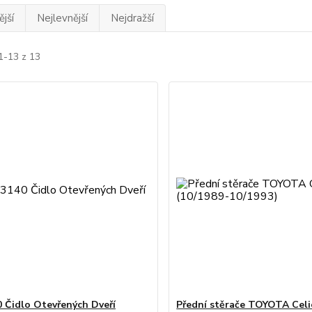
jší
Nejlevnější
Nejdražší
1-13 z 13
 Čidlo Otevřených Dveří
Přední stěrače TOYOTA Celi