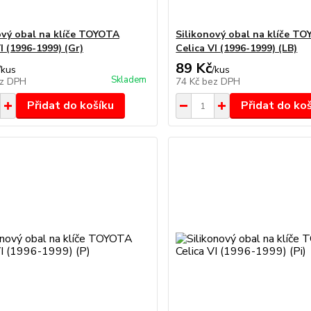
ový obal na klíče TOYOTA
Silikonový obal na klíče T
I (1996-1999) (Gr)
Celica VI (1996-1999) (LB)
89 Kč
/
kus
/
kus
Skladem
z DPH
74 Kč
bez DPH
Přidat do košíku
Přidat do ko