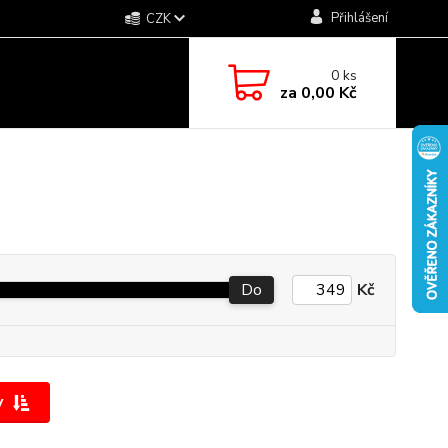
Přihlášení
CZK
0
ks
za
0,00 Kč
Do
Kč
y