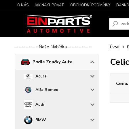
O NÁS
JAK NAKUPOVAT
OBCHODNÍ PODMÍNKY
BANKO
------------- Naše Nabídka -------------
Úvod
P
Celi
Podle Značky Auta
Acura
Cena:
Alfa Romeo
Audi
BMW