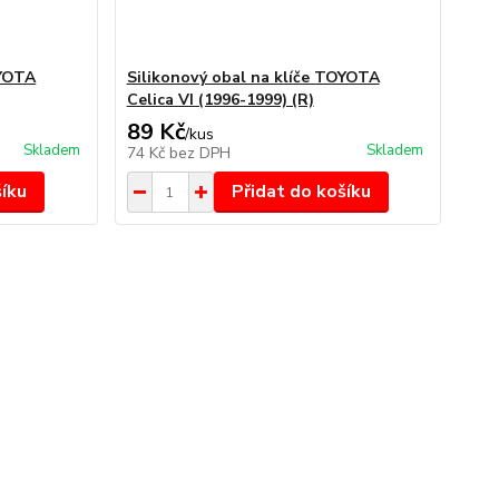
OYOTA
Silikonový obal na klíče TOYOTA
Celica VI (1996-1999) (R)
89 Kč
/
kus
Skladem
Skladem
74 Kč
bez DPH
šíku
Přidat do košíku