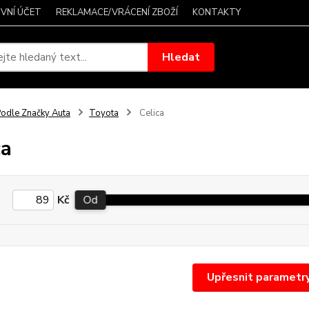
VNÍ ÚČET
REKLAMACE/VRÁCENÍ ZBOŽÍ
KONTAKTY
Hledat
odle Značky Auta
Toyota
Celica
ca
Kč
Od
Upřesnit parametr