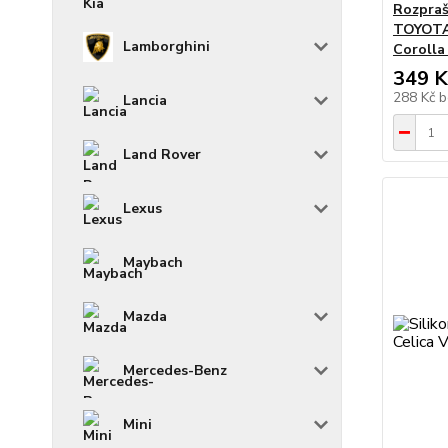
Rozpraš
TOYOTA A
Lamborghini
Corolla
349 K
288 Kč
b
Lancia
Land Rover
Lexus
Maybach
Mazda
Mercedes-Benz
Mini