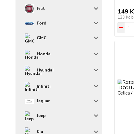
Fiat
149 K
123 Kč
b
Ford
GMC
Honda
Hyundai
Infiniti
Jaguar
Jeep
Kia