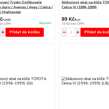
ovací Trysky Ostřikovače
Silikonový obal na klíče T
uris / Avensis / Aygo / Celica /
Celica VI (1996-1999)
 / Highlander
č
89 Kč
/
sada
/
kus
Skladem
ez DPH
74 Kč
bez DPH
Přidat do košíku
Přidat do ko