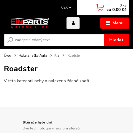
0
ks
CZK
za
0,00 Kč
Menu
Hledat
Úvod
Podle Značky Auta
Kia
Roadster
Roadster
V této kategorii nebylo nalezeno žádné zboží.
Stěrače hybridní
Dvě technologie v jednom stěrači