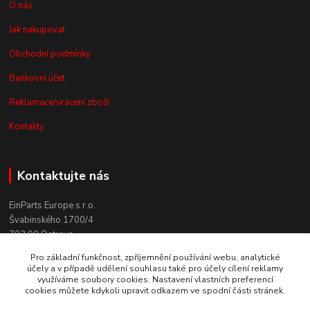
O nás
Jak nakupovat
Obchodní podmínky
Bankovní účet
Reklamace/vrácení zboží
Kontakty
Kontaktujte nás
EinParts Europe s.r.o.
Švabinského 1700/4
702 00 Ostrava
Pro základní funkčnost, zpříjemnění používání webu, analytické
+420 558 080 004
účely a v případě udělení souhlasu také pro účely cílení reklamy
(po. - pá. 9:00-13:00)
využíváme soubory cookies. Nastavení vlastních preferencí
cookies můžete kdykoli upravit odkazem ve spodní části stránek.
obchod@einparts.cz