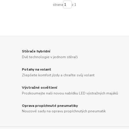
strana
z 1
Stěrače hybridní
Dvě technologie v jednom stěrači
Potahy na volant
Zlepšete komfort jízdy a chraňte svůj volant
Výstražné osvětlení
Prozkoumejte naši novou nabídku LED výstražných majáků
Oprava propíchnuté pneumatiky
Nouzové sady na opravu propíchnutých pneumatik