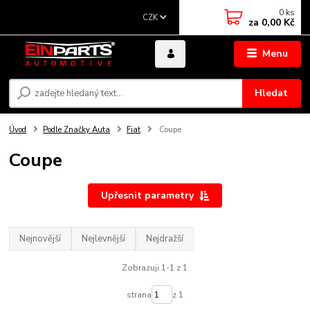
0
ks
CZK
za
0,00 Kč
Menu
Hledat
Úvod
Podle Značky Auta
Fiat
Coupe
Coupe
Upřesnit parametry
Nejnovější
Nejlevnější
Nejdražší
Zobrazuji 1-1 z 1
strana
z 1