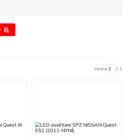
y
strana
z 1