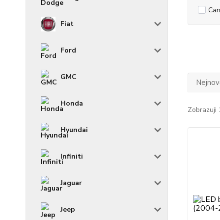
Can
Fiat
Ford
GMC
Nejnově
Honda
Zobrazuji 
Hyundai
Infiniti
Jaguar
Jeep