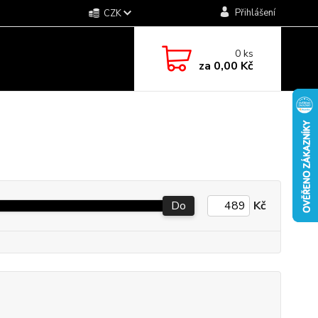
Přihlášení
CZK
0
ks
za
0,00 Kč
Do
Kč