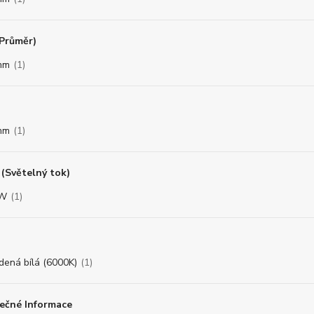
(Průměr)
mm
(1)
mm
(1)
(Světelný tok)
8W
(1)
dená bílá (6000K)
(1)
ečné Informace