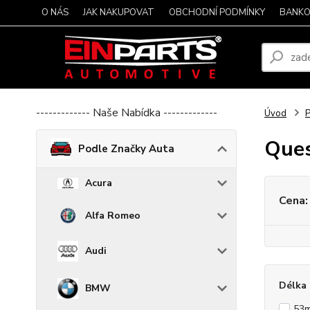
O NÁS
JAK NAKUPOVAT
OBCHODNÍ PODMÍNKY
BANKO
------------- Naše Nabídka -------------
Úvod
P
Que
Podle Značky Auta
Acura
Cena:
Alfa Romeo
Audi
Délka 
BMW
53