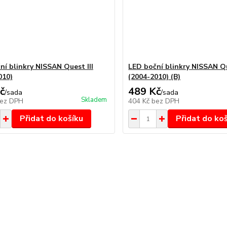
ní blinkry NISSAN Quest III
LED boční blinkry NISSAN Qu
010)
(2004-2010) (B)
č
489 Kč
/
sada
/
sada
Skladem
ez DPH
404 Kč
bez DPH
Přidat do košíku
Přidat do ko