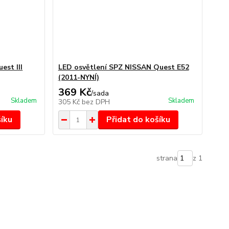
est III
LED osvětlení SPZ NISSAN Quest E52
(2011-NYNÍ)
369 Kč
/
sada
Skladem
Skladem
305 Kč
bez DPH
šíku
Přidat do košíku
strana
z 1