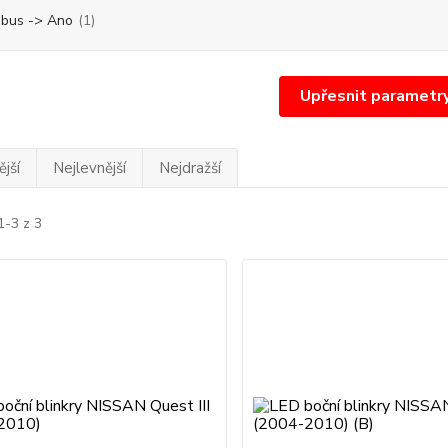
bus -> Ano
(1)
Upřesnit parametr
jší
Nejlevnější
Nejdražší
1-3 z 3