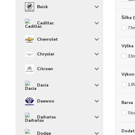
Buick
Šířka 
Cadillac
73
Chevrolet
Výška
Chrysler
33
Citroen
Výkon 
1,
Dacia
Daewoo
Barva
Stu
Daihatsu
Dodat
Dodge