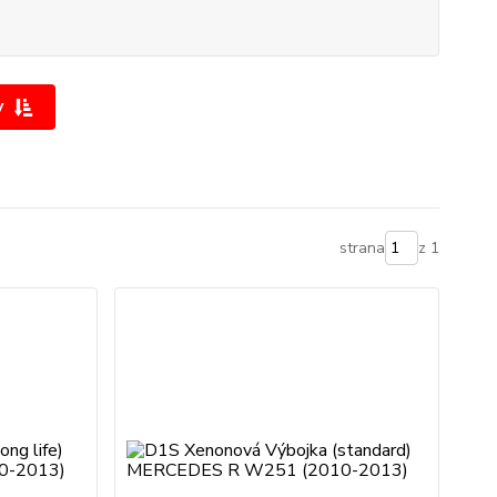
y
strana
z 1