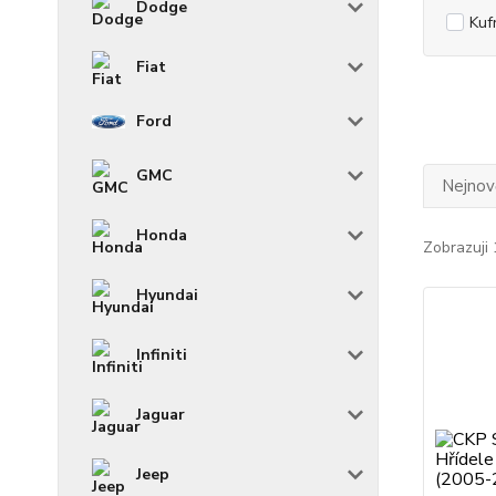
Dodge
Kuf
Fiat
Ford
GMC
Nejnově
Honda
Zobrazuji 
Hyundai
Infiniti
Jaguar
Jeep