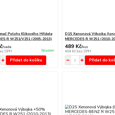
mač Polohy Klikového Hřídele
D1S Xenonová Výbojka (long
ES R W251/V251 (2005-2013)
MERCEDES R W251 (2010-20
č
489 Kč
/
sada
/
kus
Skladem
ez DPH
404 Kč
bez DPH
Přidat do košíku
Přidat do ko