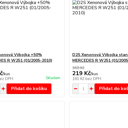
nonová Výbojka +50%
D2S Xenonová Výbojka sta
ES R W251 (01/2005-2010)
MERCEDES R W251 (01/2005
369 Kč
č
219 Kč
/
kus
/
kus
Skladem
ez DPH
181 Kč
bez DPH
Přidat do košíku
Přidat do ko