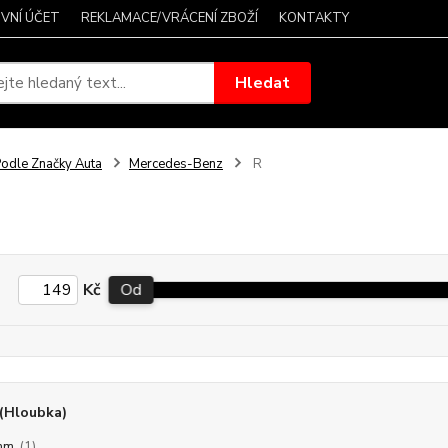
VNÍ ÚČET
REKLAMACE/VRÁCENÍ ZBOŽÍ
KONTAKTY
Hledat
odle Značky Auta
Mercedes-Benz
R
Kč
Od
(Hloubka)
mm
(1)