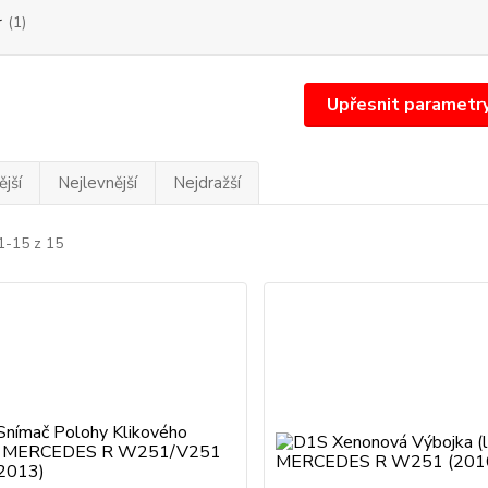
r
(1)
Upřesnit parametr
jší
Nejlevnější
Nejdražší
1-15 z 15