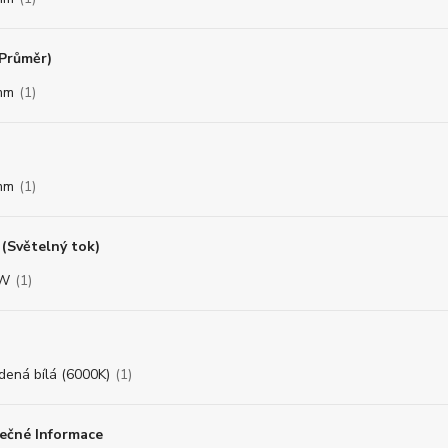
(Průměr)
mm
(1)
mm
(1)
(Světelný tok)
8W
(1)
dená bílá (6000K)
(1)
ečné Informace