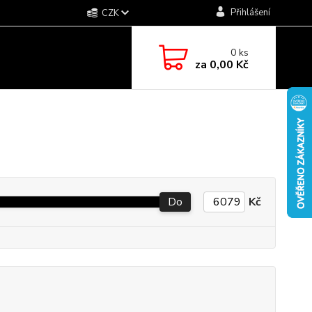
Přihlášení
CZK
0
ks
za
0,00 Kč
Do
Kč