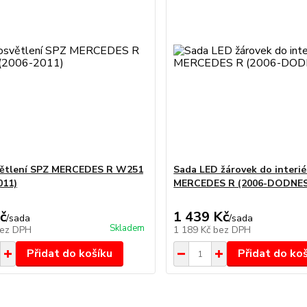
větlení SPZ MERCEDES R W251
Sada LED žárovek do interié
011)
MERCEDES R (2006-DODNES
č
1 439 Kč
/
sada
/
sada
Skladem
ez DPH
1 189 Kč
bez DPH
Přidat do košíku
Přidat do ko