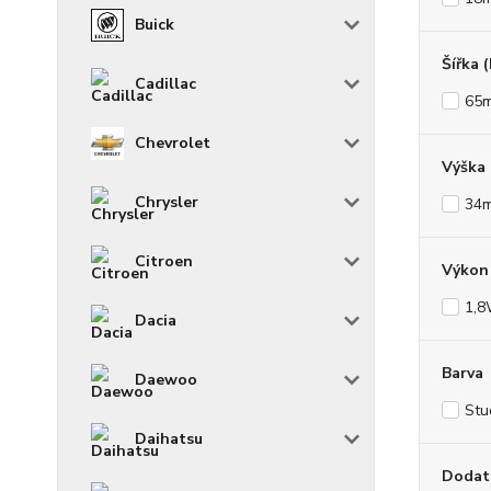
Buick
Šířka 
Cadillac
65
Chevrolet
Výška
Chrysler
34
Citroen
Výkon 
1,
Dacia
Barva
Daewoo
Stu
Daihatsu
Dodat