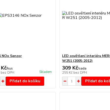
6 NOx Senzor
LED osvětlení interiéru ME
W251 (2005-2012)
 Kč
309 Kč
/
kus
/
sada
Skladem
č
bez DPH
255 Kč
bez DPH
Přidat do košíku
Přidat do ko