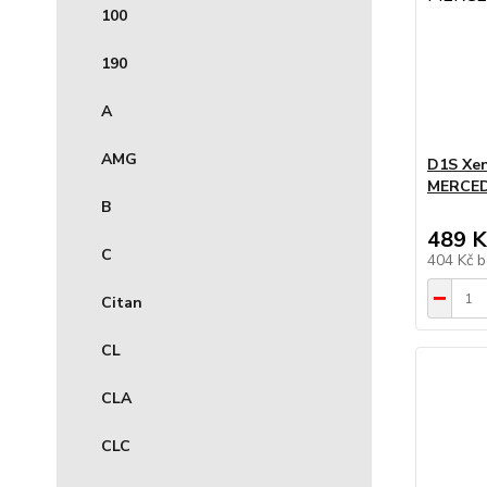
100
190
A
AMG
D1S Xe
MERCED
B
489 K
C
404 Kč
b
Citan
CL
CLA
CLC