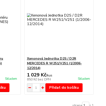
ru
Xenonová Jednotka D2S / D2R
)
MERCEDES R W251/V251 (1/2006-
12/2014)
1 029 Kč
/
kus
Skladem
Skladem
850 Kč
bez DPH
šíku
Přidat do košíku
strana
z 1