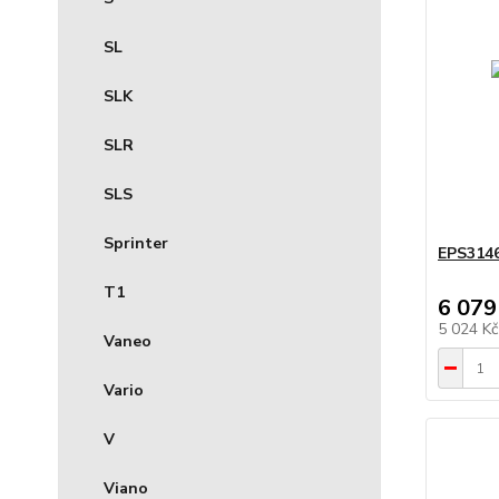
SL
SLK
SLR
SLS
Sprinter
EPS314
T1
6 079
5 024 K
Vaneo
Vario
V
Viano