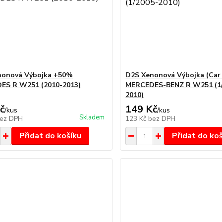
nonová Výbojka +50%
D2S Xenonová Výbojka (Car 
ES R W251 (2010-2013)
MERCEDES-BENZ R W251 (1/
2010)
č
149 Kč
/
kus
/
kus
Skladem
ez DPH
123 Kč
bez DPH
Přidat do košíku
Přidat do ko