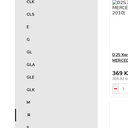
CLK
CLS
E
G
GL
D2S Xe
MERCED
GLA
369 K
GLE
305 Kč
b
GLK
M
R
S