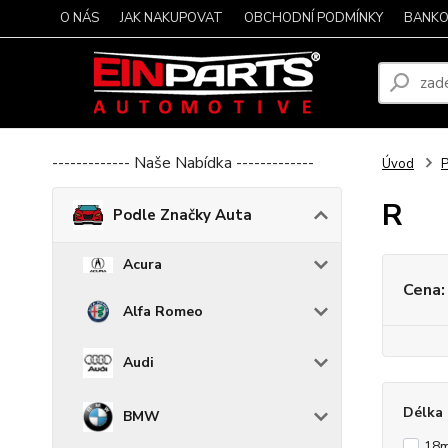
O NÁS
JAK NAKUPOVAT
OBCHODNÍ PODMÍNKY
BANKO
------------- Naše Nabídka -------------
Úvod
P
R
Podle Značky Auta
Acura
Cena:
Alfa Romeo
Audi
Délka 
BMW
18