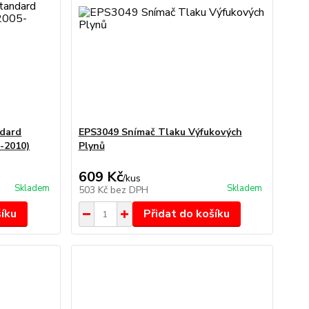
ndard
EPS3049 Snímač Tlaku Výfukových
-2010)
Plynů
609 Kč
/
kus
Skladem
Skladem
503 Kč
bez DPH
šíku
Přidat do košíku