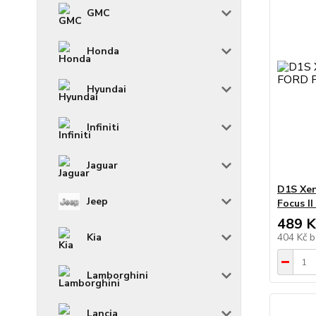
GMC
Honda
Hyundai
Infiniti
Jaguar
D1S Xe
Jeep
Focus II
489 K
Kia
404 Kč
b
Lamborghini
Lancia