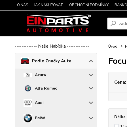
O NÁS
JAK NAKUPOVAT
OBCHODNÍ PODMÍNKY
BANKO
------------- Naše Nabídka -------------
Úvod
P
Focu
Podle Značky Auta
Acura
Cena:
Alfa Romeo
Audi
Délka 
BMW
14