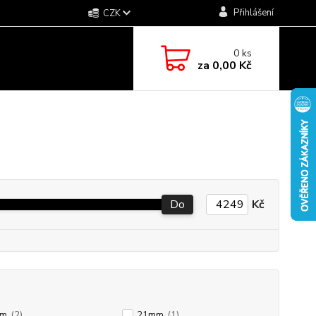
Přihlášení
CZK
0
ks
za
0,00 Kč
Do
Kč
mm
(2)
21mm
(1)