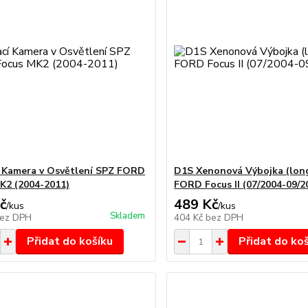
 Kamera v Osvětlení SPZ FORD
D1S Xenonová Výbojka (long
K2 (2004-2011)
FORD Focus II (07/2004-09/2
č
489 Kč
/
kus
/
kus
Skladem
ez DPH
404 Kč
bez DPH
Přidat do košíku
Přidat do ko