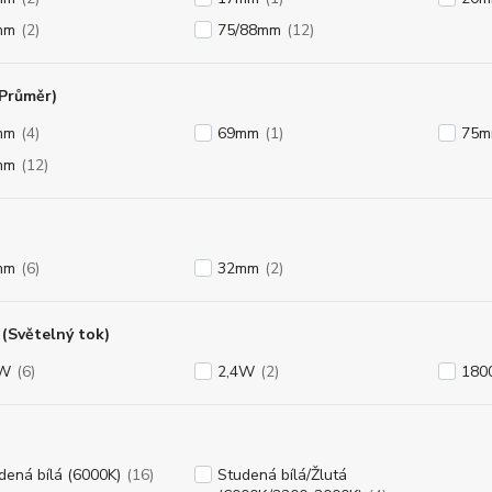
mm
(2)
75/88mm
(12)
(Průměr)
mm
(4)
69mm
(1)
75
mm
(12)
mm
(6)
32mm
(2)
(Světelný tok)
8W
(6)
2,4W
(2)
180
dená bílá (6000K)
(16)
Studená bílá/Žlutá