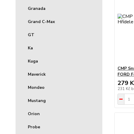
Granada
Grand C-Max
GT
Ka
Kuga
CMP Sní
FORD Fo
Maverick
279 K
Mondeo
231 Kč
b
Mustang
Orion
Probe