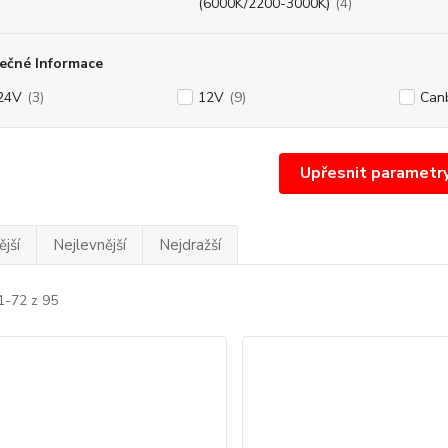
(6000K/2200-3000K)
(4)
ečné Informace
24V
(3)
12V
(9)
Can
Upřesnit parametr
jší
Nejlevnější
Nejdražší
1-72 z 95