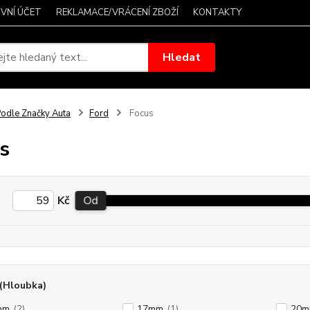
VNÍ ÚČET
REKLAMACE/VRÁCENÍ ZBOŽÍ
KONTAKTY
Hledat
odle Značky Auta
Ford
Focus
s
Kč
Od
(Hloubka)
mm
(2)
17mm
(1)
20