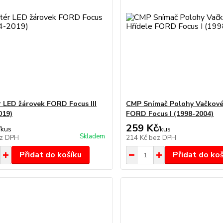
 LED žárovek FORD Focus III
CMP Snímač Polohy Vačkové
019)
FORD Focus I (1998-2004)
259 Kč
/
kus
/
kus
Skladem
z DPH
214 Kč
bez DPH
Přidat do košíku
Přidat do ko