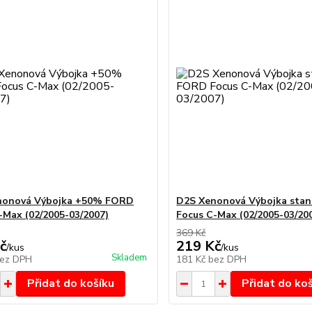
nonová Výbojka +50% FORD
D2S Xenonová Výbojka sta
-Max (02/2005-03/2007)
Focus C-Max (02/2005-03/20
369 Kč
č
219 Kč
/
kus
/
kus
Skladem
ez DPH
181 Kč
bez DPH
Přidat do košíku
Přidat do ko