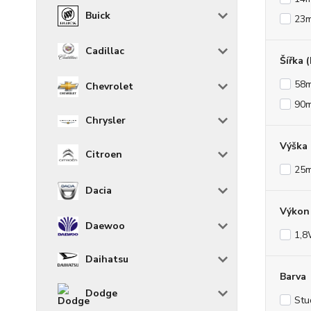
Buick
23
Cadillac
Šířka 
58
Chevrolet
90
Chrysler
Výška
Citroen
25
Dacia
Výkon 
Daewoo
1,
Daihatsu
Barva
Dodge
Stu