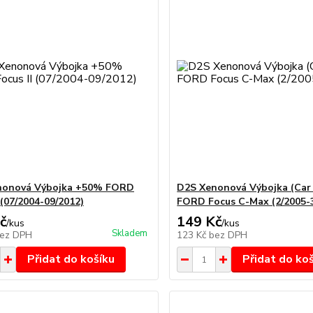
nonová Výbojka +50% FORD
D2S Xenonová Výbojka (Car 
 (07/2004-09/2012)
FORD Focus C-Max (2/2005-
č
149 Kč
/
kus
/
kus
Skladem
ez DPH
123 Kč
bez DPH
Přidat do košíku
Přidat do ko