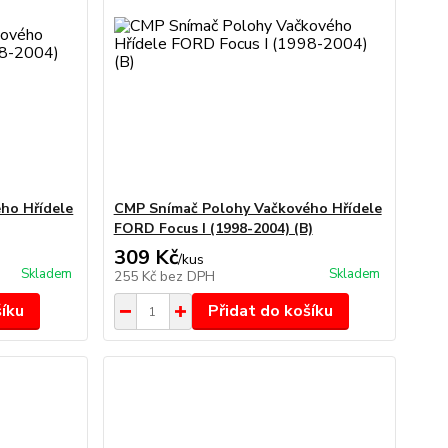
ho Hřídele
CMP Snímač Polohy Vačkového Hřídele
FORD Focus I (1998-2004) (B)
309 Kč
/
kus
Skladem
Skladem
255 Kč
bez DPH
šíku
Přidat do košíku