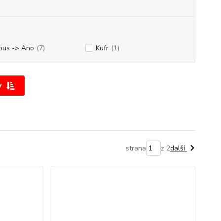
bus -> Ano
(7)
Kufr
(1)
y
strana
z 2
další