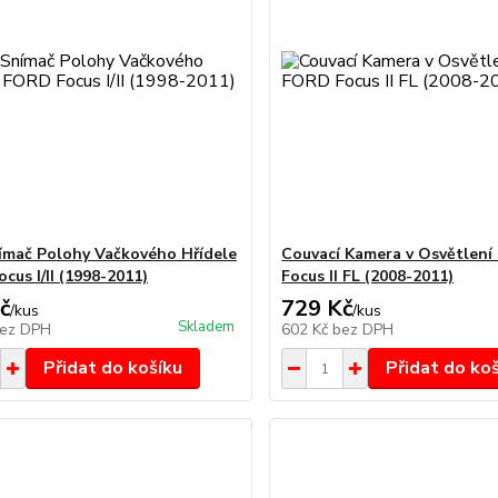
mač Polohy Vačkového Hřídele
Couvací Kamera v Osvětlen
cus I/II (1998-2011)
Focus II FL (2008-2011)
č
729 Kč
/
kus
/
kus
Skladem
ez DPH
602 Kč
bez DPH
Přidat do košíku
Přidat do ko