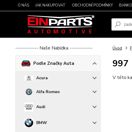
O NÁS
JAK NAKUPOVAT
OBCHODNÍ PODMÍNKY
BANKO
------------- Naše Nabídka -------------
Úvod
P
997
Podle Značky Auta
V této ka
Acura
Alfa Romeo
Audi
BMW