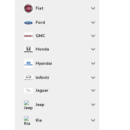
Fiat
Ford
GMC
Honda
Hyundai
Infiniti
Jaguar
Jeep
Kia