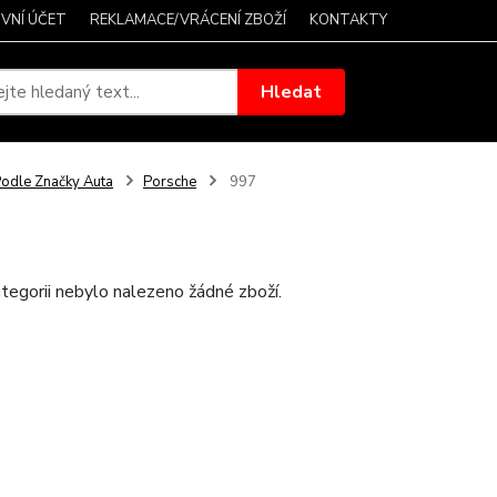
VNÍ ÚČET
REKLAMACE/VRÁCENÍ ZBOŽÍ
KONTAKTY
Hledat
odle Značky Auta
Porsche
997
tegorii nebylo nalezeno žádné zboží.