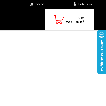
Přihlášení
CZK
0
ks
za
0,00 Kč