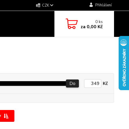
Přihlášení
CZK
0
ks
za
0,00 Kč
Do
Kč
y