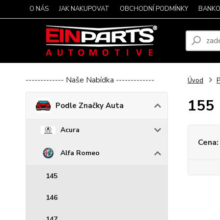
O NÁS
JAK NAKUPOVAT
OBCHODNÍ PODMÍNKY
BANKO
------------- Naše Nabídka -------------
Úvod
P
155
Podle Značky Auta
Acura
Cena:
Alfa Romeo
145
146
147