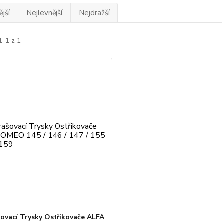
jší
Nejlevnější
Nejdražší
1-1 z 1
ovací Trysky Ostřikovače ALFA