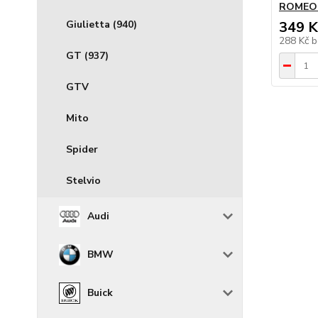
ROMEO 14
Giulietta (940)
349 K
288 Kč
b
GT (937)
GTV
Mito
Spider
Stelvio
Audi
BMW
Buick