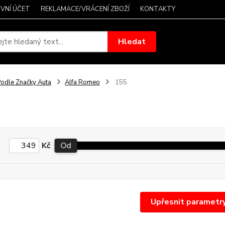
VNÍ ÚČET
REKLAMACE/VRÁCENÍ ZBOŽÍ
KONTAKTY
Hledat
odle Značky Auta
Alfa Romeo
155
Kč
Od
Upřesnit parametr