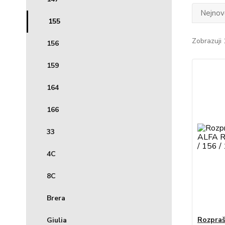
Nejnově
155
Zobrazuji 
156
159
164
166
33
4C
8C
Brera
Rozpraš
Giulia