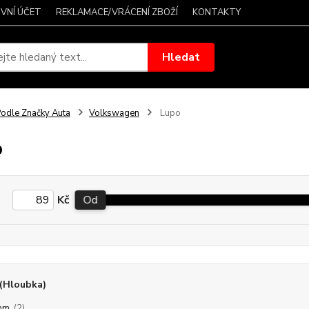
VNÍ ÚČET
REKLAMACE/VRÁCENÍ ZBOŽÍ
KONTAKTY
Hledat
odle Značky Auta
Volkswagen
Lupo
o
Kč
Od
(Hloubka)
mm
(2)