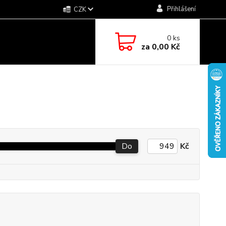
Přihlášení
CZK
0
ks
za
0,00 Kč
Do
Kč