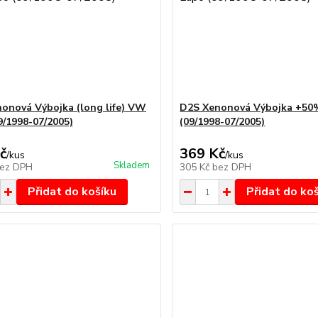
onová Výbojka (long life) VW
D2S Xenonová Výbojka +5
9/1998-07/2005)
(09/1998-07/2005)
č
369 Kč
/
kus
/
kus
Skladem
ez DPH
305 Kč
bez DPH
Přidat do košíku
Přidat do ko