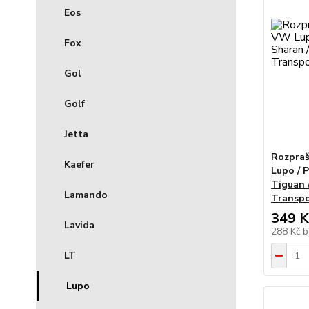
Eos
Fox
Gol
Golf
Jetta
Rozpraš
Kaefer
Lupo / 
Tiguan 
Lamando
Transpo
349 K
Lavida
288 Kč
b
LT
Lupo