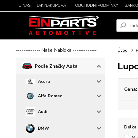
O NÁS
JAK NAKUPOVAT
OBCHODNÍ PODMÍNKY
BANKO
------------- Naše Nabídka -------------
Úvod
P
Lup
Podle Značky Auta
Acura
Cena:
Alfa Romeo
Audi
Délka 
BMW
24