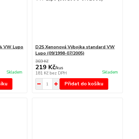
0% VW Lupo
D2S Xenonová Výbojka standard VW
Lupo (09/1998-07/2005)
369 Kč
219 Kč
/
kus
Skladem
Skladem
181 Kč
bez DPH
šíku
Přidat do košíku