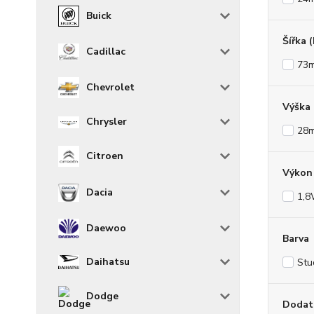
Buick
Šířka 
Cadillac
73
Chevrolet
Výška
Chrysler
28
Citroen
Výkon 
Dacia
1,
Daewoo
Barva
Daihatsu
Stu
Dodge
Dodat