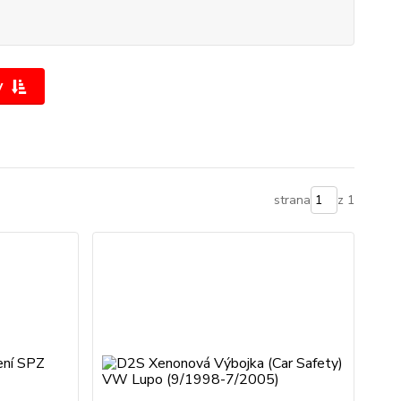
y
strana
z 1