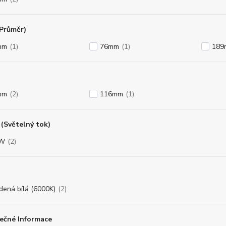
(Průměr)
mm
(1)
76mm
(1)
189
mm
(2)
116mm
(1)
(Světelný tok)
8W
(2)
dená bílá (6000K)
(2)
ečné Informace