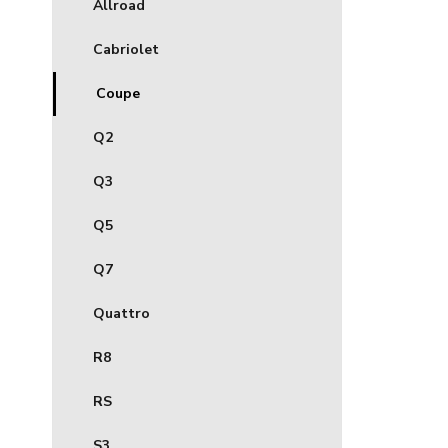
Allroad
Cabriolet
Coupe
Q2
Q3
Q5
Q7
Quattro
R8
RS
S3