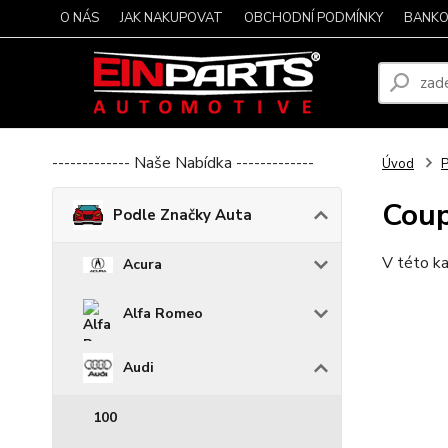
O NÁS
JAK NAKUPOVAT
OBCHODNÍ PODMÍNKY
BANKO
------------- Naše Nabídka -------------
Úvod
P
Cou
Podle Značky Auta
V této ka
Acura
Alfa Romeo
Audi
100