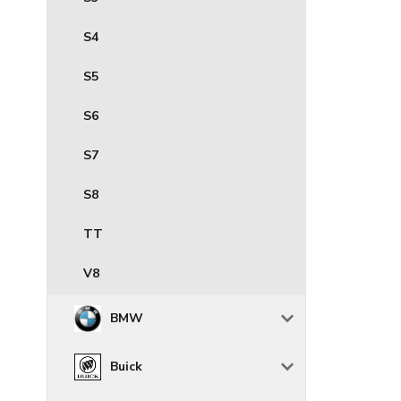
S4
S5
S6
S7
S8
TT
V8
BMW
Buick