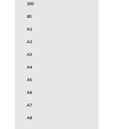
200
80
A1
A2
A3
A4
A5
A6
A7
A8