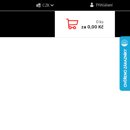
Přihlášení
CZK
0
ks
za
0,00 Kč