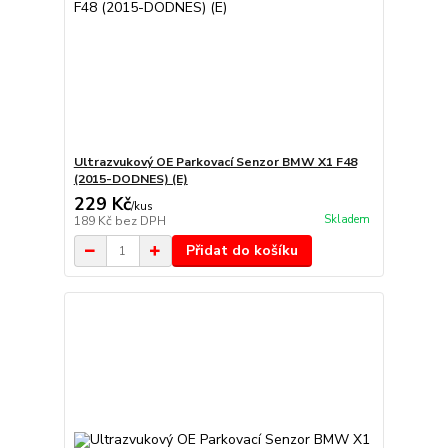
Ultrazvukový OE Parkovací Senzor BMW X1 F48
(2015-DODNES) (E)
229 Kč
/
kus
Skladem
189 Kč
bez DPH
Přidat do košíku