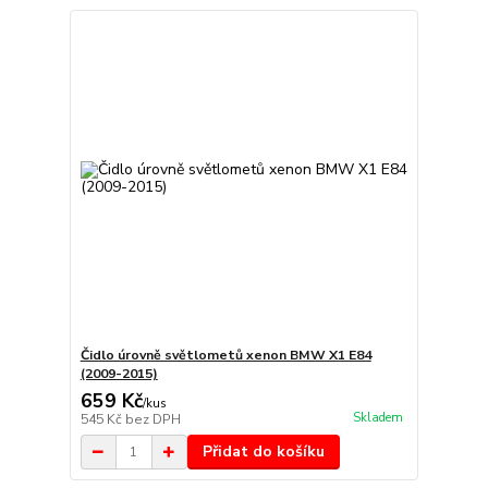
Čidlo úrovně světlometů xenon BMW X1 E84
(2009-2015)
659 Kč
/
kus
Skladem
545 Kč
bez DPH
Přidat do košíku