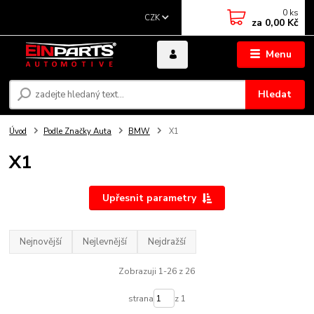
0
ks
CZK
za
0,00 Kč
Menu
Hledat
Úvod
Podle Značky Auta
BMW
X1
X1
Upřesnit parametry
Nejnovější
Nejlevnější
Nejdražší
Zobrazuji 1-26 z 26
strana
z 1