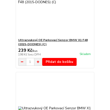
Ultrazvukový OE Parkovací Senzor BMW X1 F48
(2015-DODNES) (C)
239 Kč
/
kus
Skladem
198 Kč
bez DPH
Přidat do košíku