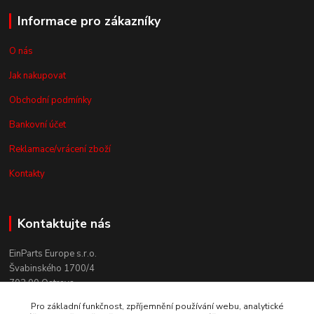
Informace pro zákazníky
O nás
Jak nakupovat
Obchodní podmínky
Bankovní účet
Reklamace/vrácení zboží
Kontakty
Kontaktujte nás
EinParts Europe s.r.o.
Švabinského 1700/4
702 00 Ostrava
Pro základní funkčnost, zpříjemnění používání webu, analytické
+420 558 080 004