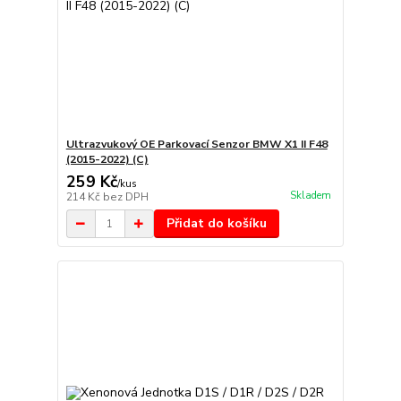
Ultrazvukový OE Parkovací Senzor BMW X1 II F48
(2015-2022) (C)
259 Kč
/
kus
Skladem
214 Kč
bez DPH
Přidat do košíku