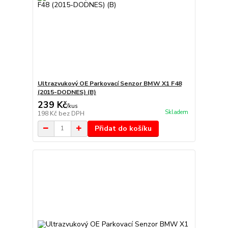
Ultrazvukový OE Parkovací Senzor BMW X1 F48
(2015-DODNES) (B)
239 Kč
/
kus
Skladem
198 Kč
bez DPH
Přidat do košíku