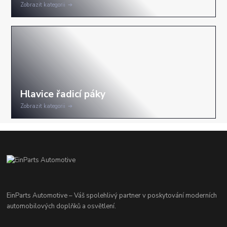
Zobrazit kategorii
Zobrazit kategorii
EinParts Automotive – Váš spolehlivý partner v poskytování moderních
automobilových doplňků a osvětlení.