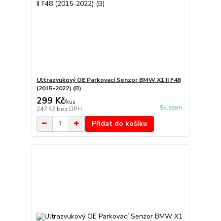
Ultrazvukový OE Parkovací Senzor BMW X1 II F48
(2015-2022) (B)
299 Kč
/
kus
Skladem
247 Kč
bez DPH
Přidat do košíku