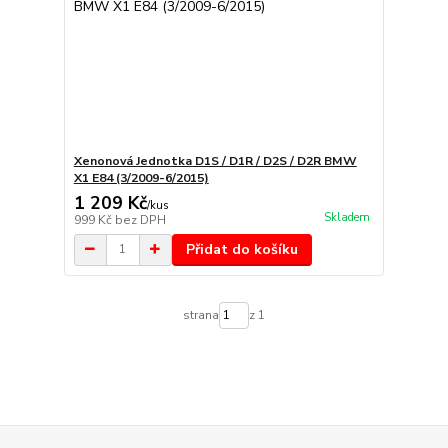
Xenonová Jednotka D1S / D1R / D2S / D2R BMW
X1 E84 (3/2009-6/2015)
1 209 Kč
/
kus
Skladem
999 Kč
bez DPH
Přidat do košíku
strana
z 1