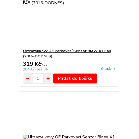
Ultrazvukový OE Parkovací Senzor BMW X1 F48
(2015-DODNES)
319 Kč
/
kus
Skladem
264 Kč
bez DPH
Přidat do košíku