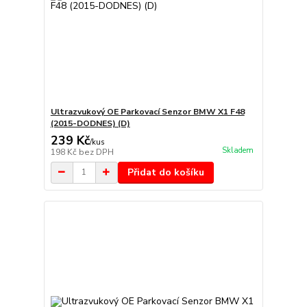
Ultrazvukový OE Parkovací Senzor BMW X1 F48
(2015-DODNES) (D)
239 Kč
/
kus
Skladem
198 Kč
bez DPH
Přidat do košíku