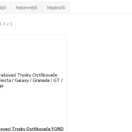
jší
Nejlevnější
Nejdražší
1-1 z 1
ovací Trysky Ostřikovače FORD