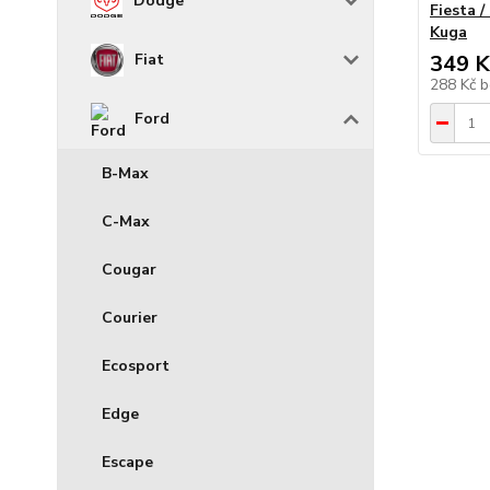
Dodge
Fiesta /
Kuga
349 K
Fiat
288 Kč
b
Ford
B-Max
C-Max
Cougar
Courier
Ecosport
Edge
Escape