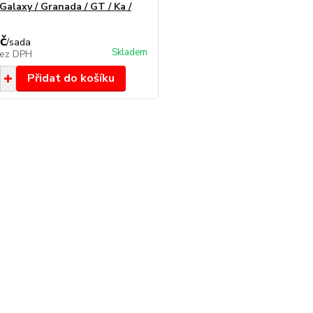
 Galaxy / Granada / GT / Ka /
č
/
sada
Skladem
ez DPH
Přidat do košíku