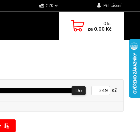
Přihlášení
CZK
0
ks
za
0,00 Kč
Do
Kč
y