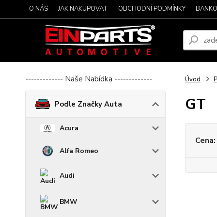
O NÁS
JAK NAKUPOVAT
OBCHODNÍ PODMÍNKY
BANKO
------------- Naše Nabídka -------------
Úvod
P
GT
Podle Značky Auta
Acura
Cena:
Alfa Romeo
Audi
BMW