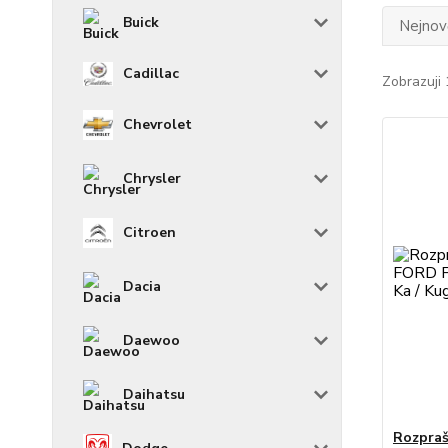
Buick
Nejnově
Cadillac
Zobrazuji 
Chevrolet
Chrysler
Citroen
Dacia
Daewoo
Daihatsu
Rozpraš