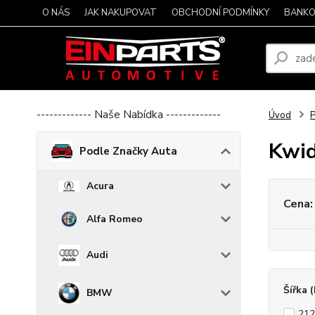
O NÁS
JAK NAKUPOVAT
OBCHODNÍ PODMÍNKY
BANKO
------------- Naše Nabídka -------------
Úvod
P
Kwi
Podle Značky Auta
Acura
Cena:
Alfa Romeo
Audi
Šířka 
BMW
21