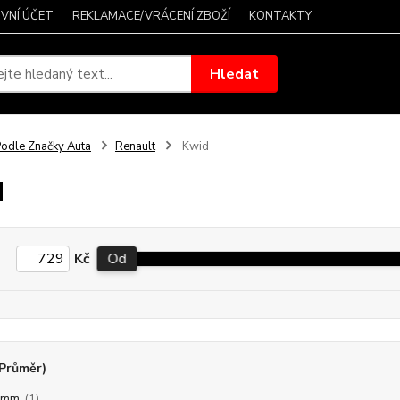
VNÍ ÚČET
REKLAMACE/VRÁCENÍ ZBOŽÍ
KONTAKTY
Hledat
odle Značky Auta
Renault
Kwid
d
Kč
Od
(Průměr)
2mm
(1)