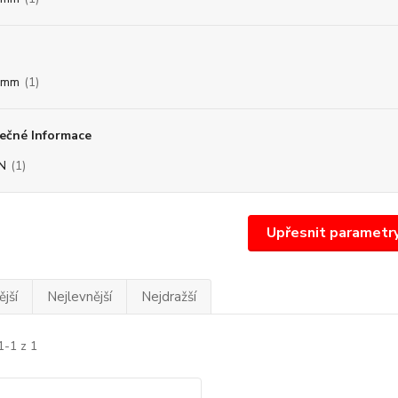
6mm
(1)
ečné Informace
N
(1)
Upřesnit parametr
jší
Nejlevnější
Nejdražší
1-1 z 1