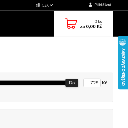
Přihlášení
CZK
0
ks
za
0,00 Kč
Do
Kč