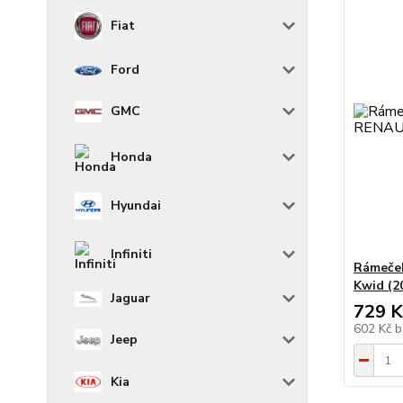
Fiat
Ford
GMC
Honda
Hyundai
Infiniti
Rámeček
Kwid (
Jaguar
729 K
602 Kč
b
Jeep
Kia