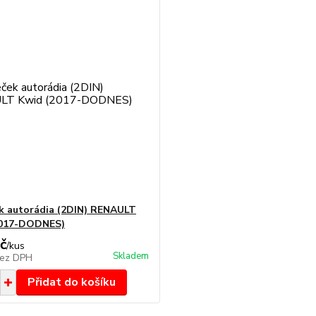
 autorádia (2DIN) RENAULT
2017-DODNES)
č
/
kus
Skladem
ez DPH
Přidat do košíku