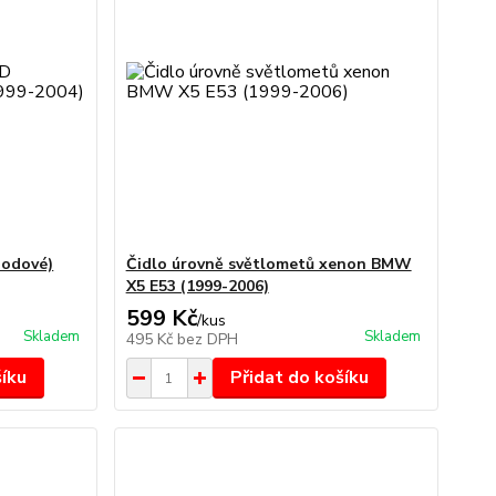
iodové)
Čidlo úrovně světlometů xenon BMW
X5 E53 (1999-2006)
599 Kč
/
kus
Skladem
Skladem
495 Kč
bez DPH
šíku
Přidat do košíku