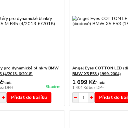
y pro dynamické blinkry BMW
Angel Eyes COTTON LED (d
5 (4/2013-6/2018)
BMW X5 E53 (1999-2004)
č
1 699 Kč
/
sada
/
sada
Skladem
ez DPH
1 404 Kč
bez DPH
Přidat do košíku
Přidat do ko