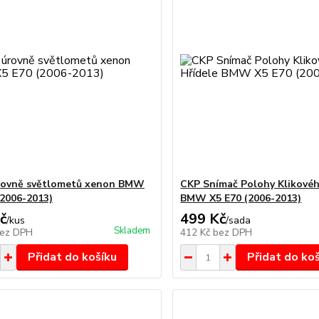
rovně světlometů xenon BMW
CKP Snímač Polohy Klikovéh
(2006-2013)
BMW X5 E70 (2006-2013)
č
499 Kč
/
kus
/
sada
Skladem
ez DPH
412 Kč
bez DPH
Přidat do košíku
Přidat do ko