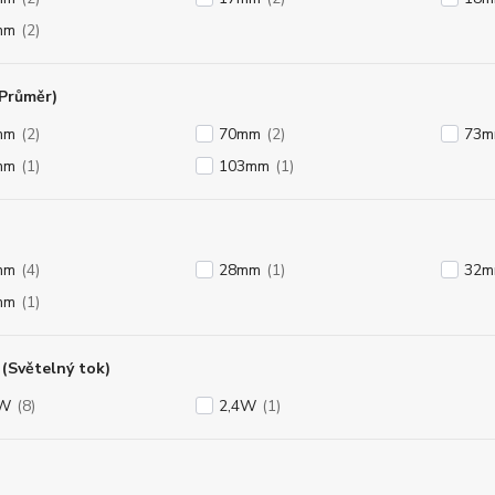
mm
(2)
(Průměr)
mm
(2)
70mm
(2)
73
mm
(1)
103mm
(1)
mm
(4)
28mm
(1)
32
mm
(1)
(Světelný tok)
8W
(8)
2,4W
(1)