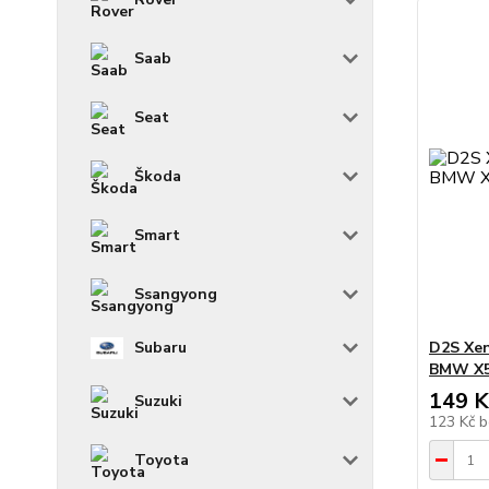
Saab
Seat
Škoda
Smart
Ssangyong
D2S Xen
Subaru
BMW X5 
149 K
Suzuki
123 Kč
b
Toyota