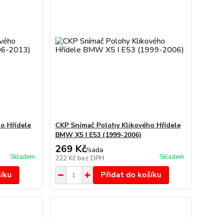
o Hřídele
CKP Snímač Polohy Klikového Hřídele
BMW X5 I E53 (1999-2006)
269 Kč
/
sada
Skladem
Skladem
222 Kč
bez DPH
šíku
Přidat do košíku