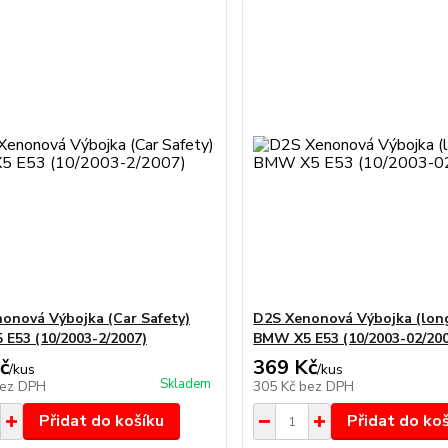
onová Výbojka (Car Safety)
D2S Xenonová Výbojka (long
E53 (10/2003-2/2007)
BMW X5 E53 (10/2003-02/20
č
369 Kč
/
kus
/
kus
Skladem
ez DPH
305 Kč
bez DPH
Přidat do košíku
Přidat do ko