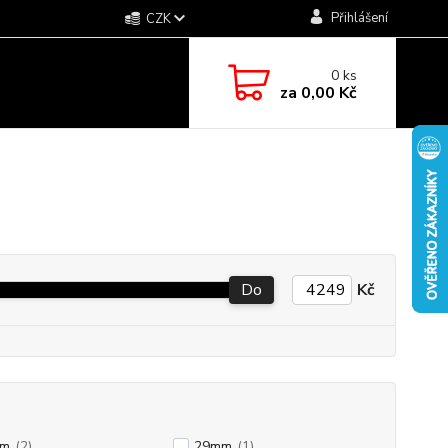
Přihlášení
CZK
0
ks
za
0,00 Kč
Do
Kč
mm
(2)
29mm
(1)