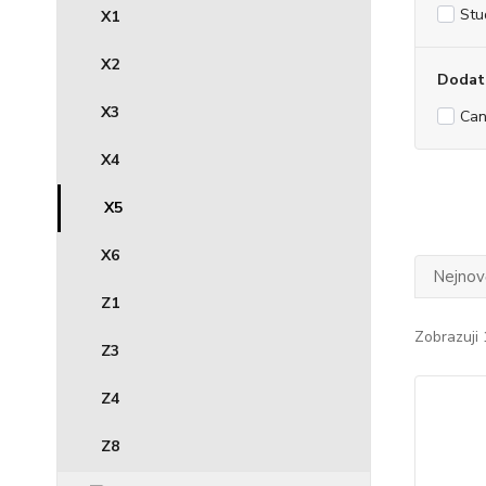
Stu
X1
X2
Dodat
X3
Can
X4
X5
X6
Nejnově
Z1
Zobrazuji 
Z3
Z4
Z8