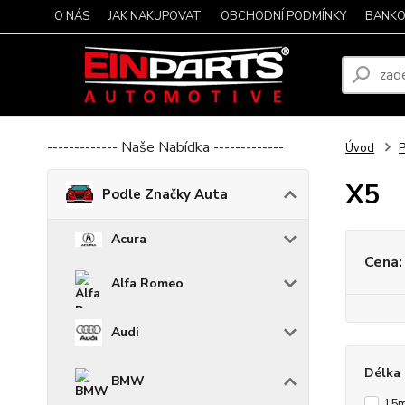
O NÁS
JAK NAKUPOVAT
OBCHODNÍ PODMÍNKY
BANKO
------------- Naše Nabídka -------------
Úvod
P
X5
Podle Značky Auta
Acura
Cena:
Alfa Romeo
Audi
Délka 
BMW
15