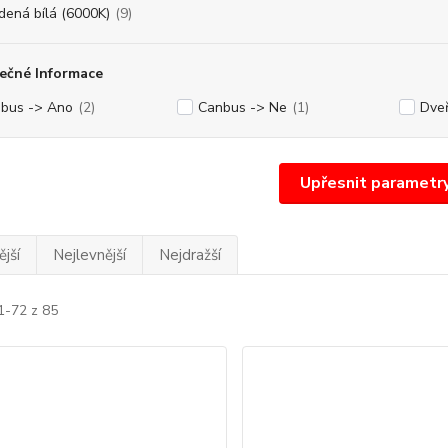
dená bílá (6000K)
(9)
ečné Informace
bus -> Ano
(2)
Canbus -> Ne
(1)
Dve
Upřesnit parametr
jší
Nejlevnější
Nejdražší
1-72 z 85