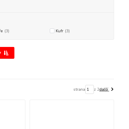
ře
(3)
Kufr
(3)
y
strana
z 2
další