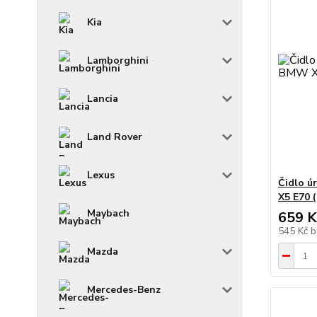
Kia
Lamborghini
Lancia
Land Rover
Lexus
Čidlo ú
X5 E70 
Maybach
659 K
545 Kč
b
Mazda
Mercedes-Benz