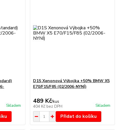
ndard)
D1S Xenonová Výbojka +50% BMW X5
6-
E70/F15/F85 (02/2006-NYNÍ)
489 Kč
/
kus
Skladem
Skladem
404 Kč
bez DPH
šíku
Přidat do košíku