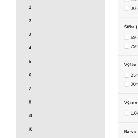
1
30
2
Šířka 
3
69
79
4
5
Výška
6
25
38
7
8
Výkon 
1,
i3
i8
Barva