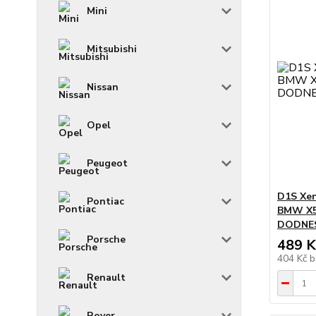
Mini
Mitsubishi
Nissan
Opel
Peugeot
D1S Xen
Pontiac
BMW X5 
DODNE
Porsche
489 K
404 Kč
b
Renault
Rover