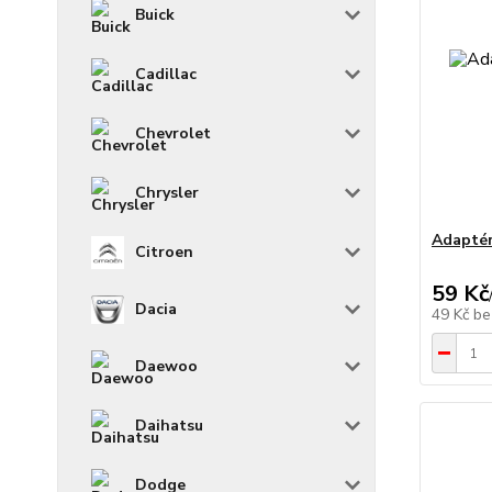
Buick
Cadillac
Chevrolet
Chrysler
Adapté
Citroen
59 Kč
Dacia
49 Kč
be
Daewoo
Daihatsu
Dodge