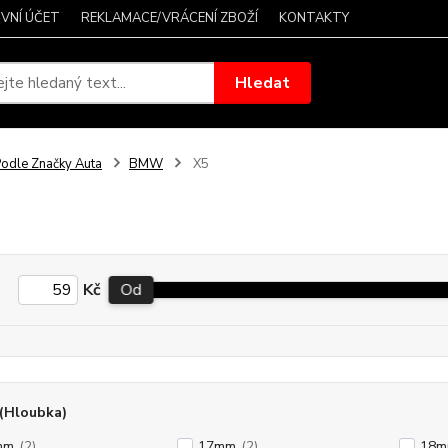
VNÍ ÚČET
REKLAMACE/VRÁCENÍ ZBOŽÍ
KONTAKTY
Hledat
odle Značky Auta
BMW
X5
Kč
Od
(Hloubka)
mm
(2)
17mm
(2)
18