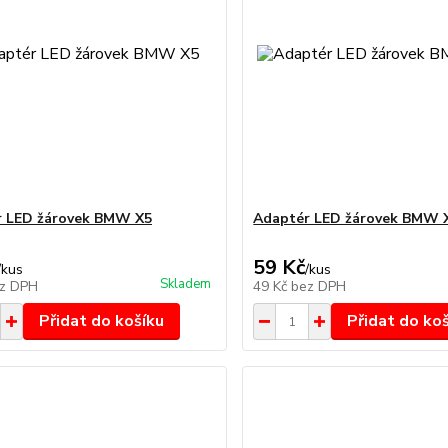
r LED žárovek BMW X5
Adaptér LED žárovek BMW X
59 Kč
/
kus
/
kus
Skladem
z DPH
49 Kč
bez DPH
Přidat do košíku
Přidat do ko