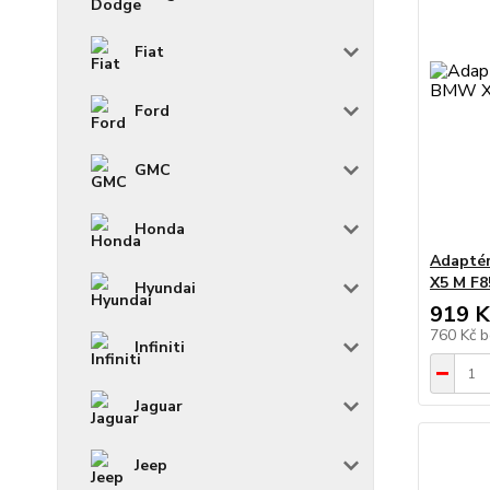
Fiat
Ford
GMC
Honda
Adaptér
X5 M F8
Hyundai
919 K
760 Kč
b
Infiniti
Jaguar
Jeep