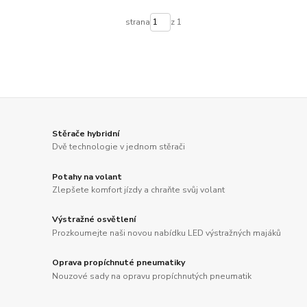
strana
z 1
Stěrače hybridní
Dvě technologie v jednom stěrači
Potahy na volant
Zlepšete komfort jízdy a chraňte svůj volant
Výstražné osvětlení
Prozkoumejte naši novou nabídku LED výstražných majáků
Oprava propíchnuté pneumatiky
Nouzové sady na opravu propíchnutých pneumatik