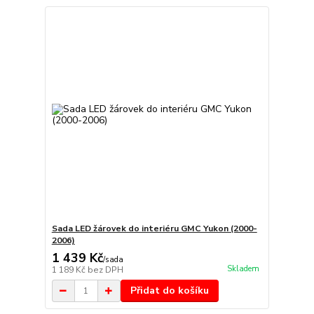
Sada LED žárovek do interiéru GMC Yukon (2000-
2006)
1 439 Kč
/
sada
Skladem
1 189 Kč
bez DPH
Přidat do košíku