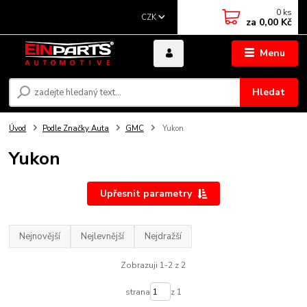
0
ks
CZK
za
0,00 Kč
Menu
Hledat
Úvod
Podle Značky Auta
GMC
Yukon
Yukon
Upřesnit parametry
Nejnovější
Nejlevnější
Nejdražší
Zobrazuji 1-2 z 2
strana
z 1