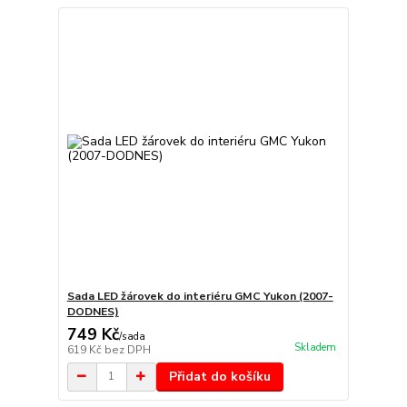
Sada LED žárovek do interiéru GMC Yukon (2007-
DODNES)
749 Kč
/
sada
Skladem
619 Kč
bez DPH
Přidat do košíku