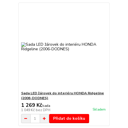
Sada LED žárovek do interiéru HONDA Ridgeline
(2006-DODNES)
1 269 Kč
/
sada
Skladem
1 049 Kč
bez DPH
Přidat do košíku