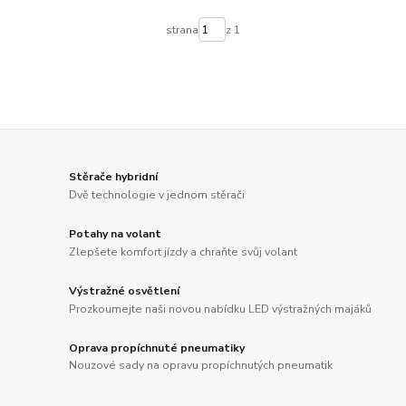
strana
z 1
Stěrače hybridní
Dvě technologie v jednom stěrači
Potahy na volant
Zlepšete komfort jízdy a chraňte svůj volant
Výstražné osvětlení
Prozkoumejte naši novou nabídku LED výstražných majáků
Oprava propíchnuté pneumatiky
Nouzové sady na opravu propíchnutých pneumatik