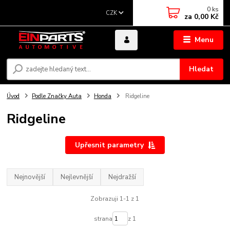
0
ks
CZK
za
0,00 Kč
Menu
Hledat
Úvod
Podle Značky Auta
Honda
Ridgeline
Ridgeline
Upřesnit parametry
Nejnovější
Nejlevnější
Nejdražší
Zobrazuji 1-1 z 1
strana
z 1