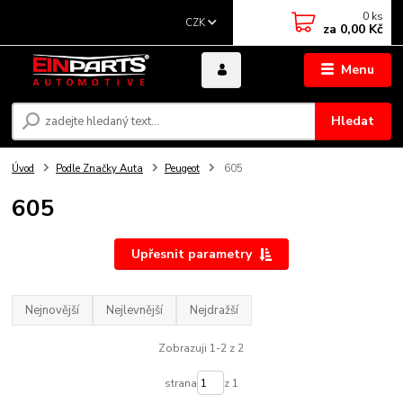
0
ks
CZK
za
0,00 Kč
Menu
Hledat
Úvod
Podle Značky Auta
Peugeot
605
605
Upřesnit parametry
Nejnovější
Nejlevnější
Nejdražší
Zobrazuji 1-2 z 2
strana
z 1