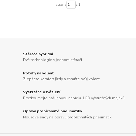
strana
z 1
Stěrače hybridní
Dvě technologie v jednom stěrači
Potahy na volant
Zlepšete komfort jízdy a chraňte svůj volant
Výstražné osvětlení
Prozkoumejte naši novou nabídku LED výstražných majáků
Oprava propíchnuté pneumatiky
Nouzové sady na opravu propíchnutých pneumatik