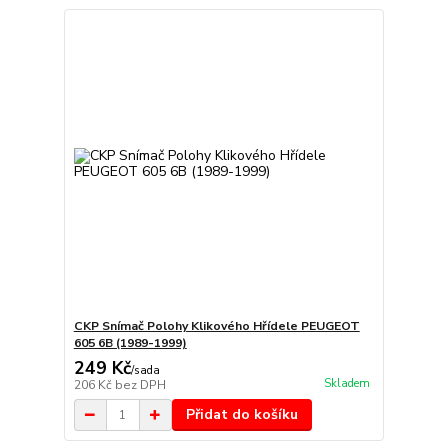
CKP Snímač Polohy Klikového Hřídele PEUGEOT
605 6B (1989-1999)
249 Kč
/
sada
Skladem
206 Kč
bez DPH
Přidat do košíku