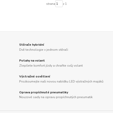
strana
z 1
Stěrače hybridní
Dvě technologie v jednom stěrači
Potahy na volant
Zlepšete komfort jízdy a chraňte svůj volant
Výstražné osvětlení
Prozkoumejte naši novou nabídku LED výstražných majáků
Oprava propíchnuté pneumatiky
Nouzové sady na opravu propíchnutých pneumatik