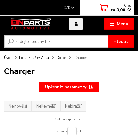
0
ks
CZK
za
0,00 Kč
Menu
Hledat
Úvod
Podle Značky Auta
Dodge
Charger
Charger
Upřesnit parametry
Nejnovější
Nejlevnější
Nejdražší
Zobrazuji 1-3 z 3
strana
z 1