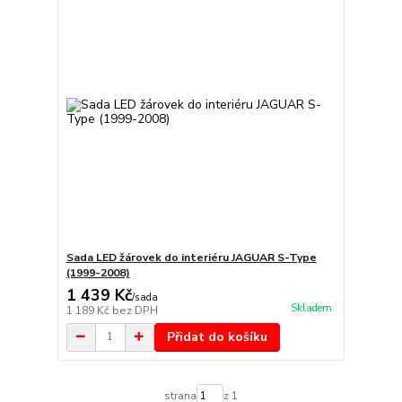
Sada LED žárovek do interiéru JAGUAR S-Type
(1999-2008)
1 439 Kč
/
sada
Skladem
1 189 Kč
bez DPH
Přidat do košíku
strana
z 1