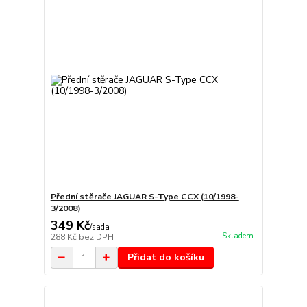
Přední stěrače JAGUAR S-Type CCX (10/1998-
3/2008)
349 Kč
/
sada
Skladem
288 Kč
bez DPH
Přidat do košíku