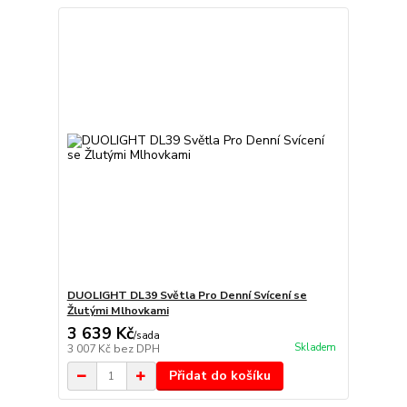
DUOLIGHT DL39 Světla Pro Denní Svícení se
Žlutými Mlhovkami
3 639 Kč
/
sada
Skladem
3 007 Kč
bez DPH
Přidat do košíku