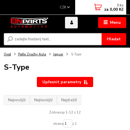
0
ks
CZK
za
0,00 Kč
Menu
Hledat
Úvod
Podle Značky Auta
Jaguar
S-Type
S-Type
Upřesnit parametry
Nejnovější
Nejlevnější
Nejdražší
Zobrazuji 1-12 z 12
strana
z 1