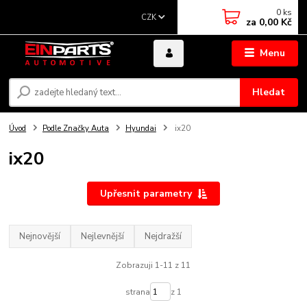
0
ks
CZK
za
0,00 Kč
Menu
Hledat
Úvod
Podle Značky Auta
Hyundai
ix20
ix20
Upřesnit parametry
Nejnovější
Nejlevnější
Nejdražší
Zobrazuji 1-11 z 11
strana
z 1