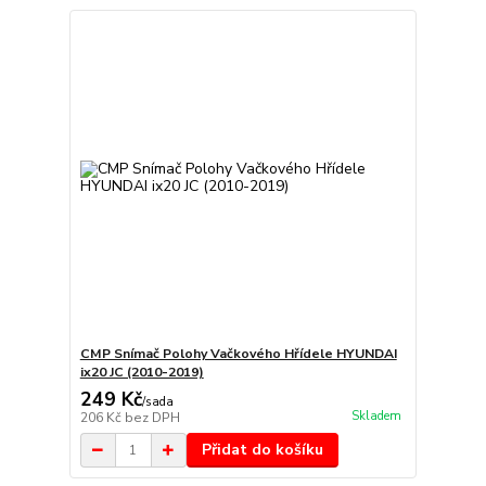
CMP Snímač Polohy Vačkového Hřídele HYUNDAI
ix20 JC (2010-2019)
249 Kč
/
sada
Skladem
206 Kč
bez DPH
Přidat do košíku