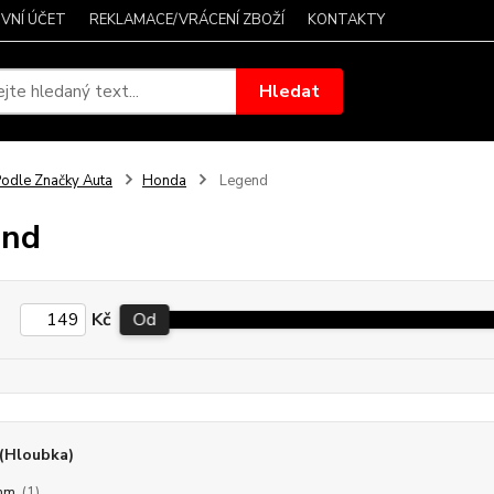
VNÍ ÚČET
REKLAMACE/VRÁCENÍ ZBOŽÍ
KONTAKTY
Hledat
odle Značky Auta
Honda
Legend
end
Kč
Od
(Hloubka)
mm
(1)