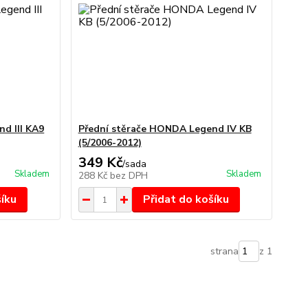
d III KA9
Přední stěrače HONDA Legend IV KB
(5/2006-2012)
349 Kč
/
sada
Skladem
Skladem
288 Kč
bez DPH
šíku
Přidat do košíku
strana
z 1