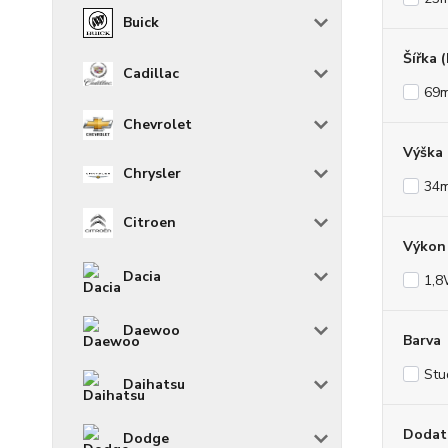
Buick
Šířka 
Cadillac
69
Chevrolet
Výška
Chrysler
34
Citroen
Výkon 
Dacia
1,
Daewoo
Barva
Stu
Daihatsu
Dodat
Dodge