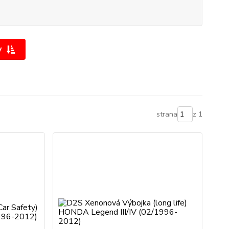
y
strana
z 1