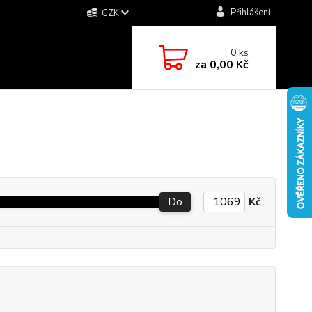
Přihlášení
CZK
0
ks
za
0,00 Kč
Do
Kč