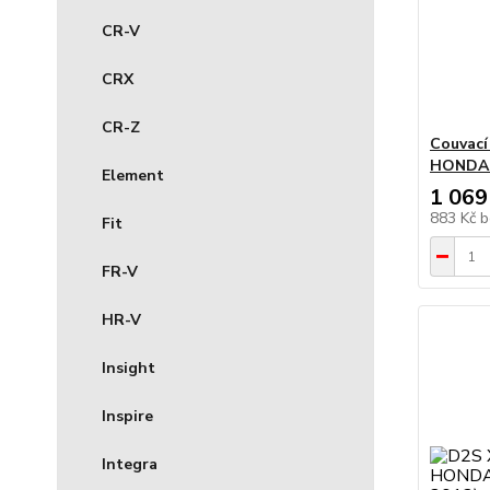
CR-V
CRX
CR-Z
Couvací
HONDA L
Element
1 069
883 Kč
b
Fit
FR-V
HR-V
Insight
Inspire
Integra