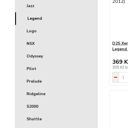
Jazz
Legend
Logo
D2S Xe
NSX
Legend I
Odyssey
369 K
305 Kč
b
Pilot
Prelude
Ridgeline
S2000
Shuttle