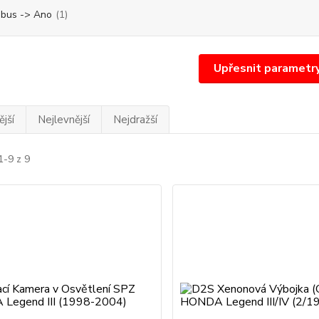
bus -> Ano
(1)
Upřesnit parametr
jší
Nejlevnější
Nejdražší
1-9 z 9