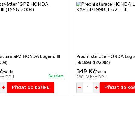
ětlení SPZ HONDA Legend III
Přední stěrače HONDA Legen
004)
(4/1998-12/2004)
č
349 Kč
/
sada
/
sada
Skladem
ez DPH
288 Kč
bez DPH
Přidat do košíku
Přidat do ko